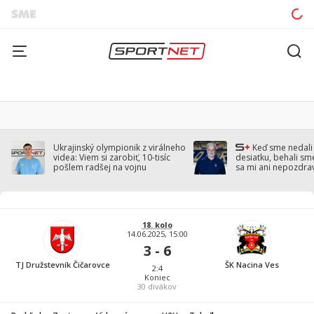
Ukrajinský olympionik z virálneho
Keď sme nedal
videa: Viem si zarobiť, 10-tisíc
desiatku, behali sm
pošlem radšej na vojnu
sa mi ani nepozdra
Droppa
18. kolo
14.06.2025, 15:00
3 - 6
TJ Družstevník Čičarovce
ŠK Nacina Ves
2:4
Koniec
30
divákov