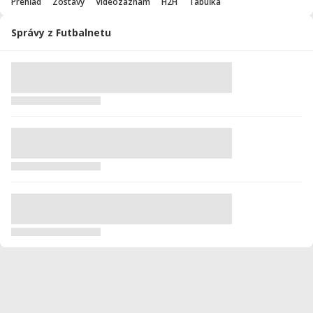
Prehľad
Zostavy
Videozáznam
H2H
Tabuľka
Správy z Futbalnetu