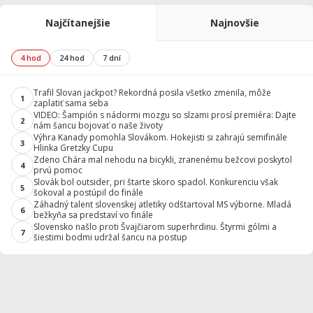
Najčítanejšie
Najnovšie
4 hod
24 hod
7 dní
Trafil Slovan jackpot? Rekordná posila všetko zmenila, môže
1
zaplatiť sama seba
VIDEO: Šampión s nádormi mozgu so slzami prosí premiéra: Dajte
2
nám šancu bojovať o naše životy
Výhra Kanady pomohla Slovákom. Hokejisti si zahrajú semifinále
3
Hlinka Gretzky Cupu
Zdeno Chára mal nehodu na bicykli, zranenému bežcovi poskytol
4
prvú pomoc
Slovák bol outsider, pri štarte skoro spadol. Konkurenciu však
5
šokoval a postúpil do finále
Záhadný talent slovenskej atletiky odštartoval MS výborne. Mladá
6
bežkyňa sa predstaví vo finále
Slovensko našlo proti Švajčiarom superhrdinu. Štyrmi gólmi a
7
šiestimi bodmi udržal šancu na postup