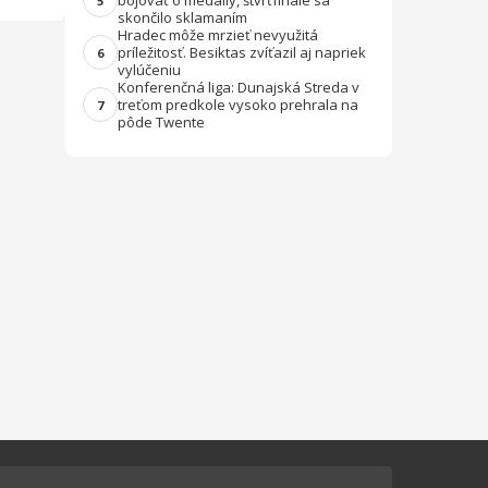
bojovať o medaily, štvrťfinále sa
5
skončilo sklamaním
Hradec môže mrzieť nevyužitá
príležitosť. Besiktas zvíťazil aj napriek
6
vylúčeniu
Konferenčná liga: Dunajská Streda v
treťom predkole vysoko prehrala na
7
pôde Twente