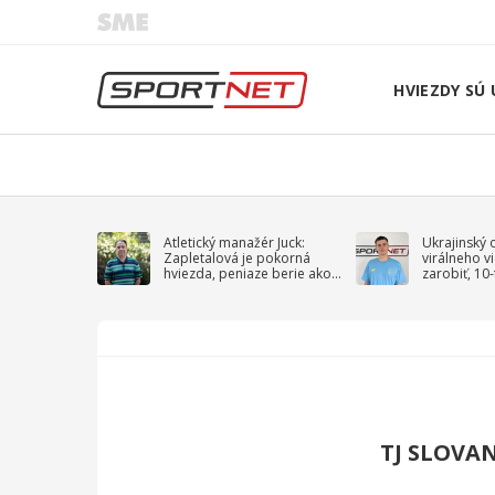
HVIEZDY SÚ 
Atletický manažér Juck:
Ukrajinský 
Zapletalová je pokorná
virálneho v
hviezda, peniaze berie ako
zarobiť, 10
sprievodný jav
na vojnu
TJ SLOVA