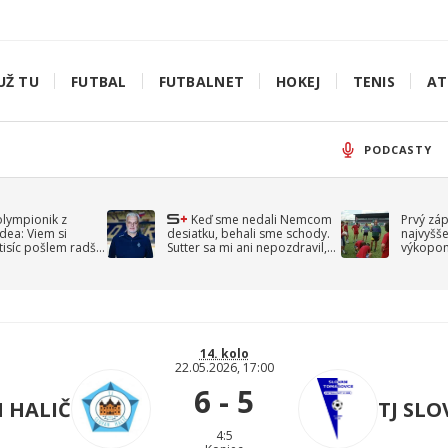
UŽ TU
FUTBAL
FUTBALNET
HOKEJ
TENIS
AT
PODCASTY
olympionik z
Keď sme nedali Nemcom
Prvý zá
idea: Viem si
desiatku, behali sme schody.
najvyšše
-tisíc pošlem radšej
Sutter sa mi ani nepozdravil,
výkopom
spomína Droppa
uzavret
14. kolo
22.05.2026, 17:00
6 - 5
N HALIČ
TJ SL
4:5