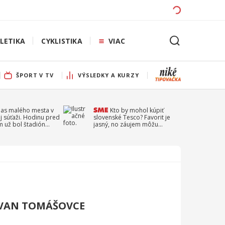
LETIKA
CYKLISTIKA
VIAC
ŠPORT V TV
VÝSLEDKY A KURZY
pas malého mesta v
Kto by mohol kúpiť
j súťaži. Hodinu pred
slovenské Tesco? Favorit je
 už bol štadión
jasný, no záujem môžu
ý
prejaviť aj ďalší
OVAN TOMÁŠOVCE