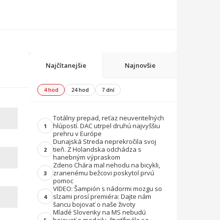
Najčítanejšie
Najnovšie
4 hod
24 hod
7 dní
Totálny prepad, reťaz neuveriteľných
hlúpostí. DAC utrpel druhú najvyššiu
1
prehru v Európe
Dunajská Streda neprekročila svoj
tieň. Z Holandska odchádza s
2
hanebným výpraskom
Zdeno Chára mal nehodu na bicykli,
zranenému bežcovi poskytol prvú
3
pomoc
VIDEO: Šampión s nádormi mozgu so
slzami prosí premiéra: Dajte nám
4
šancu bojovať o naše životy
Mladé Slovenky na MS nebudú