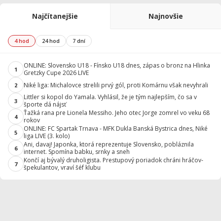
Najčítanejšie
Najnovšie
4 hod
24 hod
7 dní
ONLINE: Slovensko U18 - Fínsko U18 dnes, zápas o bronz na Hlinka
1
Gretzky Cupe 2026 LIVE
Niké liga: Michalovce strelili prvý gól, proti Komárnu však nevyhrali
2
Littler si kopol do Yamala. Vyhlásil, že je tým najlepším, čo sa v
3
športe dá nájsť
Ťažká rana pre Lionela Messiho. Jeho otec Jorge zomrel vo veku 68
4
rokov
ONLINE: FC Spartak Trnava - MFK Dukla Banská Bystrica dnes, Niké
5
liga LIVE (3. kolo)
Ani, davaj! Japonka, ktorá reprezentuje Slovensko, pobláznila
6
internet. Spomína babku, srnky a sneh
Končí aj bývalý druholigista. Prestupový poriadok chráni hráčov-
7
špekulantov, vraví šéf klubu