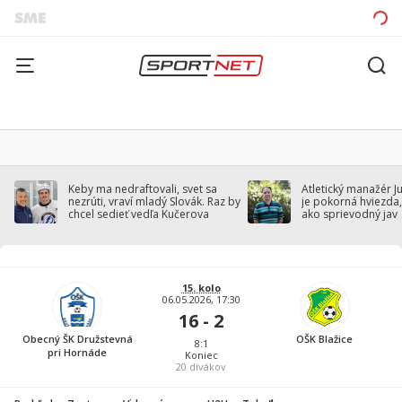
Keby ma nedraftovali, svet sa
Atletický manažér J
nezrúti, vraví mladý Slovák. Raz by
je pokorná hviezda,
chcel sedieť vedľa Kučerova
ako sprievodný jav
15. kolo
06.05.2026, 17:30
16 - 2
Obecný ŠK Družstevná
OŠK Blažice
8:1
pri Hornáde
Koniec
20
divákov