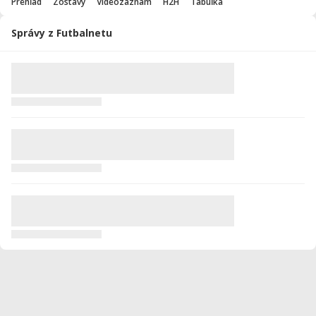
Prehľad
Zostavy
Videozáznam
H2H
Tabuľka
Správy z Futbalnetu