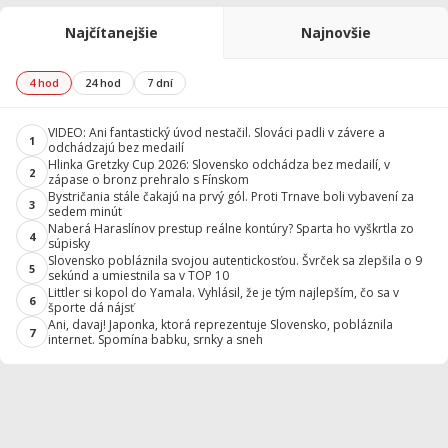
Najčítanejšie
Najnovšie
4 hod
24 hod
7 dní
VIDEO: Ani fantastický úvod nestačil. Slováci padli v závere a
1
odchádzajú bez medailí
Hlinka Gretzky Cup 2026: Slovensko odchádza bez medailí, v
2
zápase o bronz prehralo s Fínskom
Bystričania stále čakajú na prvý gól. Proti Trnave boli vybavení za
3
sedem minút
Naberá Haraslínov prestup reálne kontúry? Sparta ho vyškrtla zo
4
súpisky
Slovensko pobláznila svojou autentickosťou. Švrček sa zlepšila o 9
5
sekúnd a umiestnila sa v TOP 10
Littler si kopol do Yamala. Vyhlásil, že je tým najlepším, čo sa v
6
športe dá nájsť
Ani, davaj! Japonka, ktorá reprezentuje Slovensko, pobláznila
7
internet. Spomína babku, srnky a sneh