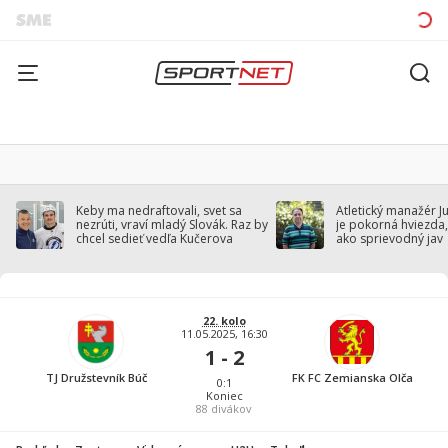
Keby ma nedraftovali, svet sa
Atletický manažér J
nezrúti, vraví mladý Slovák. Raz by
je pokorná hviezda,
chcel sedieť vedľa Kučerova
ako sprievodný jav
22. kolo
11.05.2025, 16:30
1 - 2
TJ Družstevník Búč
FK FC Zemianska Olča
0:1
Koniec
88
divákov