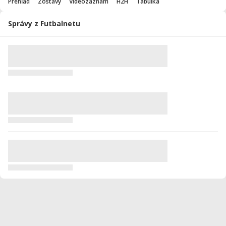
Prehľad
Zostavy
Videozáznam
H2H
Tabuľka
Správy z Futbalnetu