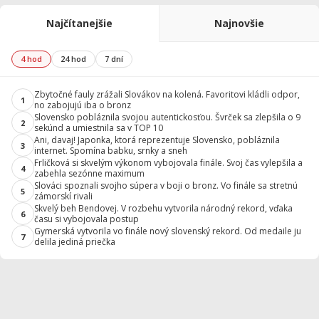
Najčítanejšie
Najnovšie
4 hod
24 hod
7 dní
Zbytočné fauly zrážali Slovákov na kolená. Favoritovi kládli odpor,
1
no zabojujú iba o bronz
Slovensko pobláznila svojou autentickosťou. Švrček sa zlepšila o 9
2
sekúnd a umiestnila sa v TOP 10
Ani, davaj! Japonka, ktorá reprezentuje Slovensko, pobláznila
3
internet. Spomína babku, srnky a sneh
Frličková si skvelým výkonom vybojovala finále. Svoj čas vylepšila a
4
zabehla sezónne maximum
Slováci spoznali svojho súpera v boji o bronz. Vo finále sa stretnú
5
zámorskí rivali
Skvelý beh Bendovej. V rozbehu vytvorila národný rekord, vďaka
6
času si vybojovala postup
Gymerská vytvorila vo finále nový slovenský rekord. Od medaile ju
7
delila jediná priečka