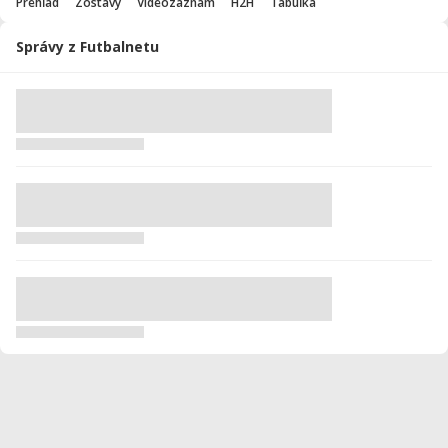
Prehľad
Zostavy
Videozáznam
H2H
Tabuľka
Správy z Futbalnetu