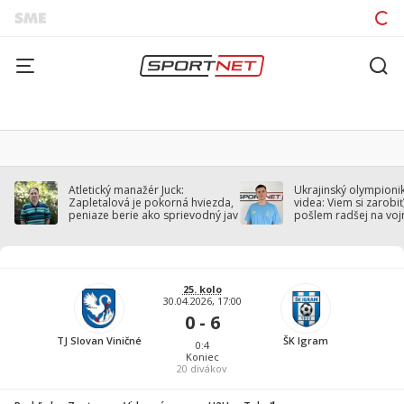
Atletický manažér Juck:
Ukrajinský olympionik
Zapletalová je pokorná hviezda,
videa: Viem si zarobiť,
peniaze berie ako sprievodný jav
pošlem radšej na voj
25. kolo
30.04.2026, 17:00
0 - 6
TJ Slovan Viničné
ŠK Igram
0:4
Koniec
20
divákov