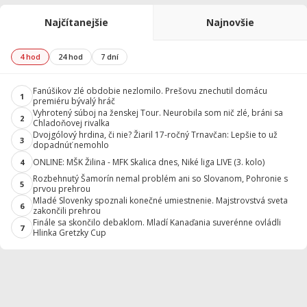
Najčítanejšie
Najnovšie
4 hod
24 hod
7 dní
Fanúšikov zlé obdobie nezlomilo. Prešovu znechutil domácu
1
premiéru bývalý hráč
Vyhrotený súboj na ženskej Tour. Neurobila som nič zlé, bráni sa
2
Chladoňovej rivalka
Dvojgólový hrdina, či nie? Žiaril 17-ročný Trnavčan: Lepšie to už
3
dopadnúť nemohlo
ONLINE: MŠK Žilina - MFK Skalica dnes, Niké liga LIVE (3. kolo)
4
Rozbehnutý Šamorín nemal problém ani so Slovanom, Pohronie s
5
prvou prehrou
Mladé Slovenky spoznali konečné umiestnenie. Majstrovstvá sveta
6
zakončili prehrou
Finále sa skončilo debaklom. Mladí Kanaďania suverénne ovládli
7
Hlinka Gretzky Cup