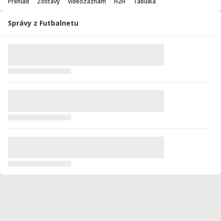
Prehľad
Zostavy
Videozáznam
H2H
Tabuľka
Správy z Futbalnetu