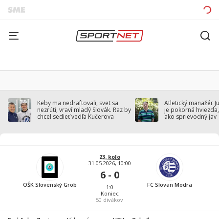
Keby ma nedraftovali, svet sa
Atletický manažér J
nezrúti, vraví mladý Slovák. Raz by
je pokorná hviezda,
chcel sedieť vedľa Kučerova
ako sprievodný jav
23. kolo
31.05.2026, 10:00
6 - 0
OŠK Slovenský Grob
FC Slovan Modra
1:0
Koniec
50
divákov