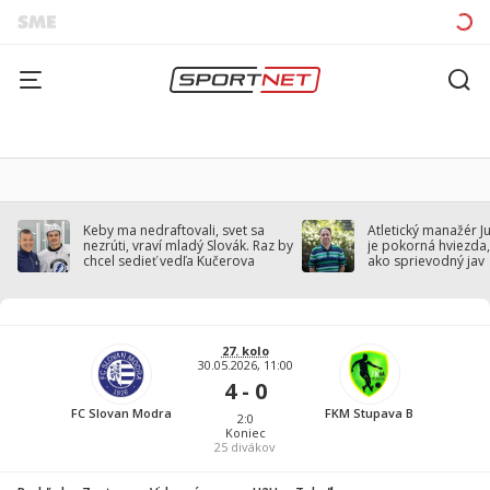
Keby ma nedraftovali, svet sa
Atletický manažér J
nezrúti, vraví mladý Slovák. Raz by
je pokorná hviezda,
chcel sedieť vedľa Kučerova
ako sprievodný jav
27. kolo
30.05.2026, 11:00
4 - 0
FC Slovan Modra
FKM Stupava B
2:0
Koniec
25
divákov