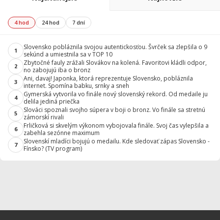
4 hod
24 hod
7 dní
Slovensko pobláznila svojou autentickosťou. Švrček sa zlepšila o 9
1
sekúnd a umiestnila sa v TOP 10
Zbytočné fauly zrážali Slovákov na kolená. Favoritovi kládli odpor,
2
no zabojujú iba o bronz
Ani, davaj! Japonka, ktorá reprezentuje Slovensko, pobláznila
3
internet. Spomína babku, srnky a sneh
Gymerská vytvorila vo finále nový slovenský rekord. Od medaile ju
4
delila jediná priečka
Slováci spoznali svojho súpera v boji o bronz. Vo finále sa stretnú
5
zámorskí rivali
Frličková si skvelým výkonom vybojovala finále. Svoj čas vylepšila a
6
zabehla sezónne maximum
Slovenskí mladíci bojujú o medailu. Kde sledovať zápas Slovensko -
7
Fínsko? (TV program)