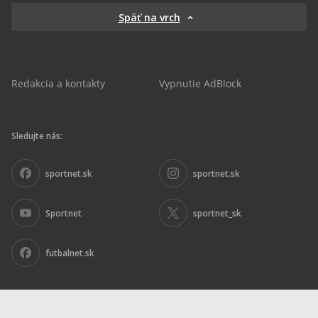
Späť na vrch
Redakcia a kontakty
Vypnutie AdBlock
Sledujte nás:
sportnet.sk
sportnet.sk
Sportnet
sportnet_sk
futbalnet.sk
Inzercia
|
Ochrana osobných údajov
|
Nariadenie DSA
|