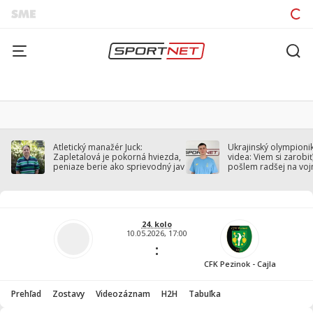
Atletický manažér Juck:
Ukrajinský olympionik
Zapletalová je pokorná hviezda,
videa: Viem si zarobiť,
peniaze berie ako sprievodný jav
pošlem radšej na voj
24. kolo
10.05.2026, 17:00
:
CFK Pezinok - Cajla
Prehľad
Zostavy
Videozáznam
H2H
Tabuľka