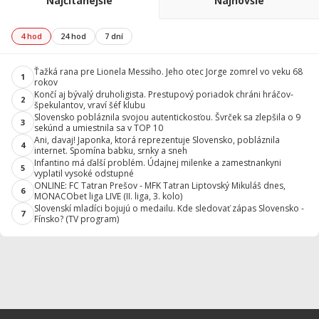
Najčítanejšie
Najnovšie
4 hod
24 hod
7 dní
Ťažká rana pre Lionela Messiho. Jeho otec Jorge zomrel vo veku 68
1
rokov
Končí aj bývalý druholigista. Prestupový poriadok chráni hráčov-
2
špekulantov, vraví šéf klubu
Slovensko pobláznila svojou autentickosťou. Švrček sa zlepšila o 9
3
sekúnd a umiestnila sa v TOP 10
Ani, davaj! Japonka, ktorá reprezentuje Slovensko, pobláznila
4
internet. Spomína babku, srnky a sneh
Infantino má ďalší problém. Údajnej milenke a zamestnankyni
5
vyplatil vysoké odstupné
ONLINE: FC Tatran Prešov - MFK Tatran Liptovský Mikuláš dnes,
6
MONACObet liga LIVE (II. liga, 3. kolo)
Slovenskí mladíci bojujú o medailu. Kde sledovať zápas Slovensko -
7
Fínsko? (TV program)