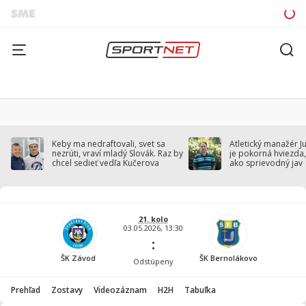
Keby ma nedraftovali, svet sa
Atletický manažér J
nezrúti, vraví mladý Slovák. Raz by
je pokorná hviezda,
chcel sedieť vedľa Kučerova
ako sprievodný jav
21. kolo
03.05.2026, 13:30
:
ŠK Závod
ŠK Bernolákovo
Odstúpeny
Prehľad
Zostavy
Videozáznam
H2H
Tabuľka