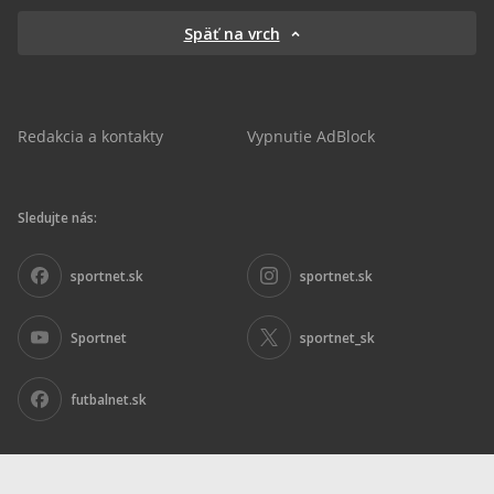
Späť na vrch
Redakcia a kontakty
Vypnutie AdBlock
Sledujte nás:
sportnet.sk
sportnet.sk
Sportnet
sportnet_sk
futbalnet.sk
Inzercia
|
Ochrana osobných údajov
|
Nariadenie DSA
|