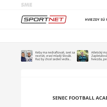
HVIEZDY SÚ 
Keby ma nedraftovali, svet sa
Atletický m
nezrúti, vraví mladý Slovák.
Zapletalov
Raz by chcel sedieť vedľa
hviezda, pe
Kučerova
sprievodný 
SENEC FOOTBALL ACA