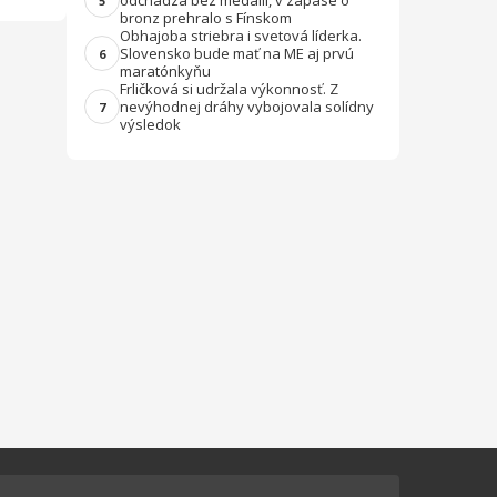
odchádza bez medailí, v zápase o
5
bronz prehralo s Fínskom
Obhajoba striebra i svetová líderka.
Slovensko bude mať na ME aj prvú
6
maratónkyňu
Frličková si udržala výkonnosť. Z
nevýhodnej dráhy vybojovala solídny
7
výsledok