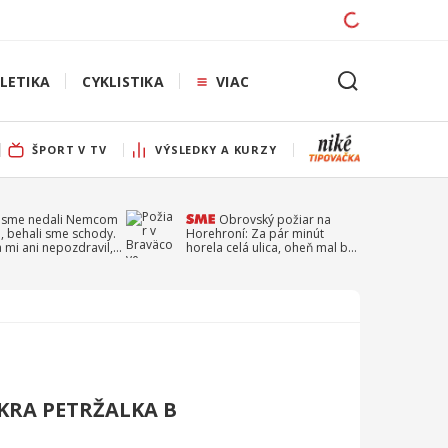
LETIKA
CYKLISTIKA
VIAC
ŠPORT V TV
VÝSLEDKY A KURZY
 sme nedali Nemcom
Obrovský požiar na
, behali sme schody.
Horehroní: Za pár minút
a mi ani nepozdravil,
horela celá ulica, oheň mal byť
a Droppa
založený úmyselne
SKRA PETRŽALKA B