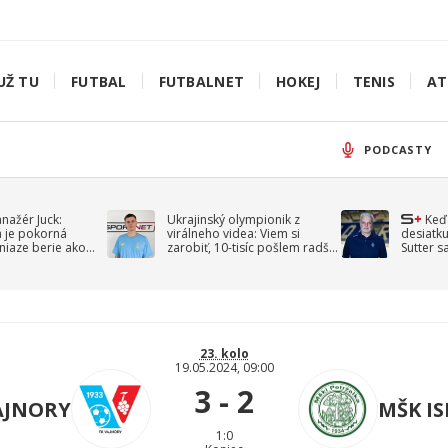
UŽ TU
FUTBAL
FUTBALNET
HOKEJ
TENIS
AT
PODCASTY
anažér Juck:
Ukrajinský olympionik z
Keď
á je pokorná
virálneho videa: Viem si
desiatku
niaze berie ako
zarobiť, 10-tisíc pošlem radšej
Sutter s
jav
na vojnu
spomín
23. kolo
19.05.2024, 09:00
3 - 2
AJNORY
MŠK I
1:0