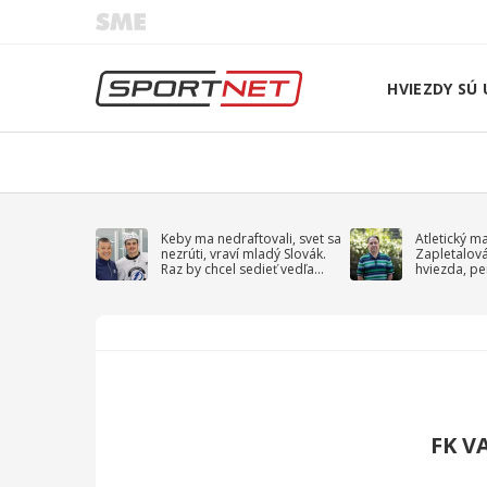
HVIEZDY SÚ 
Keby ma nedraftovali, svet sa
Atletický m
nezrúti, vraví mladý Slovák.
Zapletalov
Raz by chcel sedieť vedľa
hviezda, pe
Kučerova
sprievodný 
FK V