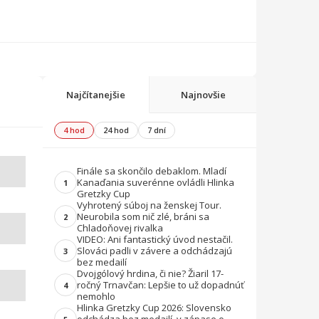
Najčítanejšie
Najnovšie
4 hod
24 hod
7 dní
Finále sa skončilo debaklom. Mladí
Kanaďania suverénne ovládli Hlinka
1
Gretzky Cup
Vyhrotený súboj na ženskej Tour.
Neurobila som nič zlé, bráni sa
2
Chladoňovej rivalka
VIDEO: Ani fantastický úvod nestačil.
Slováci padli v závere a odchádzajú
3
bez medailí
Dvojgólový hrdina, či nie? Žiaril 17-
ročný Trnavčan: Lepšie to už dopadnúť
4
nemohlo
Hlinka Gretzky Cup 2026: Slovensko