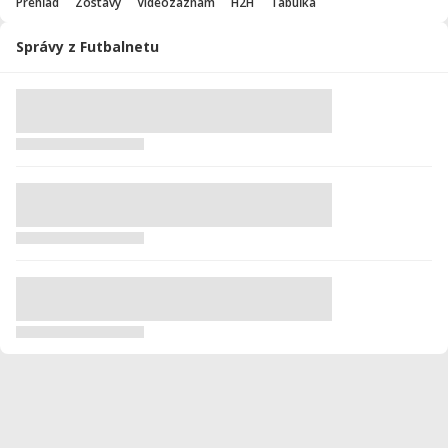
Prehľad
Zostavy
Videozáznam
H2H
Tabuľka
Správy z Futbalnetu