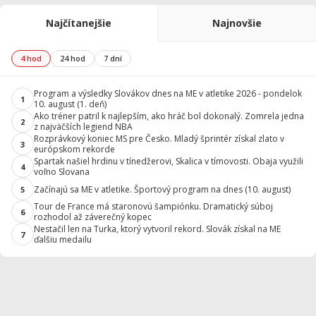
Najčítanejšie
Najnovšie
4 hod
24 hod
7 dní
Program a výsledky Slovákov dnes na ME v atletike 2026 - pondelok
1
10. august (1. deň)
Ako tréner patril k najlepším, ako hráč bol dokonalý. Zomrela jedna
2
z najväčších legiend NBA
Rozprávkový koniec MS pre Česko. Mladý šprintér získal zlato v
3
európskom rekorde
Spartak našiel hrdinu v tínedžerovi, Skalica v tímovosti. Obaja využili
4
voľno Slovana
Začínajú sa ME v atletike. Športový program na dnes (10. august)
5
Tour de France má staronovú šampiónku. Dramatický súboj
6
rozhodol až záverečný kopec
Nestačil len na Turka, ktorý vytvoril rekord. Slovák získal na ME
7
ďalšiu medailu