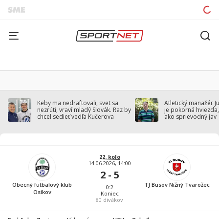
Keby ma nedraftovali, svet sa
Atletický manažér J
nezrúti, vraví mladý Slovák. Raz by
je pokorná hviezda,
chcel sedieť vedľa Kučerova
ako sprievodný jav
22. kolo
14.06.2026, 14:00
2 - 5
Obecný futbalový klub
TJ Busov Nižný Tvarožec
0:2
Osikov
Koniec
80
divákov