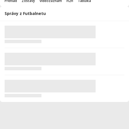
Prehľad
Zostavy
Videozáznam
H2H
Tabuľka
Správy z Futbalnetu