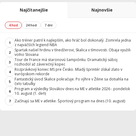
Najčítanejšie
Najnovšie
4 hod
24 hod
7 dní
Ako tréner patril k najlepším, ako hráč bol dokonalý. Zomrela jedna
1
z najväčších legiend NBA
Spartak našiel hrdinu v tínedžerovi, Skalica v tímovosti. Obaja využili
2
voľno Slovana
Tour de France má staronovú šampiónku. Dramatický súboj
3
rozhodol až záverečný kopec
Rozprávkový koniec MS pre Česko. Mladý šprintér získal zlato v
4
európskom rekorde
Fantastický úvod Skalice pokračuje. Po výhre v Žiline sa dotiahla na
5
čelo tabuľky
Program a výsledky Slovákov dnes na ME v atletike 2026 - pondelok
6
10. august (1. deň)
Začínajú sa ME v atletike. Športový program na dnes (10. august)
7