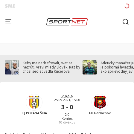
Keby ma nedraftovali, svet sa
Atletický manažér J
nezrúti, vraví mladý Slovák. Raz by
je pokorná hviezda,
chcel sedieť vedľa Kučerova
ako sprievodný jav
7. kolo
25.09.2021, 15:00
3 - 0
TJ POĽANA ŠIBA
FK Gerlachov
2:0
Koniec
10
divákov