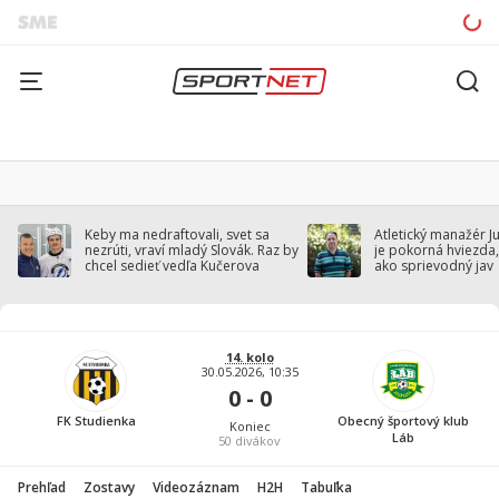
Keby ma nedraftovali, svet sa
Atletický manažér J
nezrúti, vraví mladý Slovák. Raz by
je pokorná hviezda,
chcel sedieť vedľa Kučerova
ako sprievodný jav
14. kolo
30.05.2026, 10:35
0 - 0
FK Studienka
Obecný športový klub
Koniec
Láb
50
divákov
Prehľad
Zostavy
Videozáznam
H2H
Tabuľka