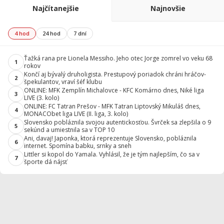
Najčítanejšie
Najnovšie
4 hod
24 hod
7 dní
Ťažká rana pre Lionela Messiho. Jeho otec Jorge zomrel vo veku 68
1
rokov
Končí aj bývalý druholigista. Prestupový poriadok chráni hráčov-
2
špekulantov, vraví šéf klubu
ONLINE: MFK Zemplín Michalovce - KFC Komárno dnes, Niké liga
3
LIVE (3. kolo)
ONLINE: FC Tatran Prešov - MFK Tatran Liptovský Mikuláš dnes,
4
MONACObet liga LIVE (II. liga, 3. kolo)
Slovensko pobláznila svojou autentickosťou. Švrček sa zlepšila o 9
5
sekúnd a umiestnila sa v TOP 10
Ani, davaj! Japonka, ktorá reprezentuje Slovensko, pobláznila
6
internet. Spomína babku, srnky a sneh
Littler si kopol do Yamala. Vyhlásil, že je tým najlepším, čo sa v
7
športe dá nájsť