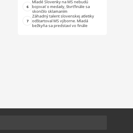
Mladé Slovenky na MS nebudú
bojovať o medaily, štvrťfinále sa
6
skončilo sklamaním
Záhadný talent slovenskej atletiky
odštartoval MS výborne. Mladá
7
bežkyňa sa predstaví vo finále