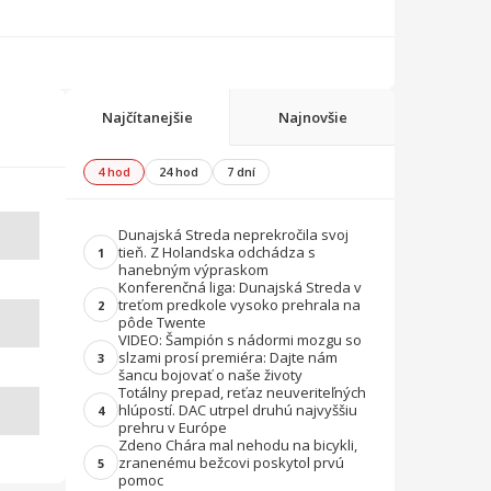
Najčítanejšie
Najnovšie
4 hod
24 hod
7 dní
Dunajská Streda neprekročila svoj
tieň. Z Holandska odchádza s
1
hanebným výpraskom
Konferenčná liga: Dunajská Streda v
treťom predkole vysoko prehrala na
2
pôde Twente
VIDEO: Šampión s nádormi mozgu so
slzami prosí premiéra: Dajte nám
3
šancu bojovať o naše životy
Totálny prepad, reťaz neuveriteľných
hlúpostí. DAC utrpel druhú najvyššiu
4
prehru v Európe
Zdeno Chára mal nehodu na bicykli,
zranenému bežcovi poskytol prvú
5
pomoc