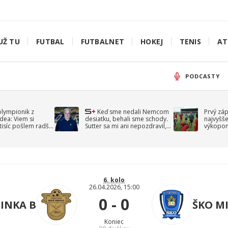
UŽ TU
FUTBAL
FUTBALNET
HOKEJ
TENIS
AT
PODCASTY
olympionik z
Keď sme nedali Nemcom
Prvý zá
idea: Viem si
desiatku, behali sme schody.
najvyšše
-tisíc pošlem radšej
Sutter sa mi ani nepozdravil,
výkopom
spomína Droppa
uzavret
6. kolo
26.04.2026, 15:00
0 - 0
INKA B
ŠKO M
Koniec