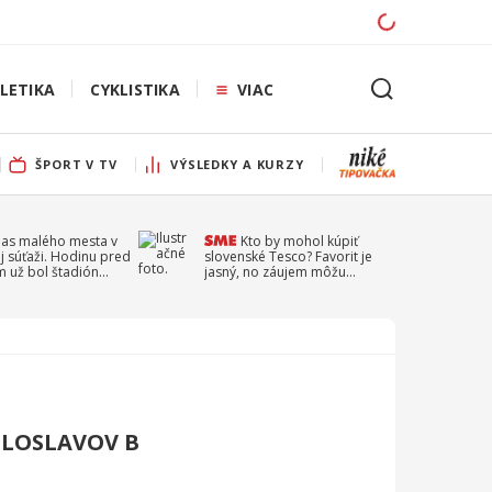
LETIKA
CYKLISTIKA
VIAC
ŠPORT V TV
VÝSLEDKY A KURZY
pas malého mesta v
Kto by mohol kúpiť
j súťaži. Hodinu pred
slovenské Tesco? Favorit je
 už bol štadión
jasný, no záujem môžu
ý
prejaviť aj ďalší
ILOSLAVOV B