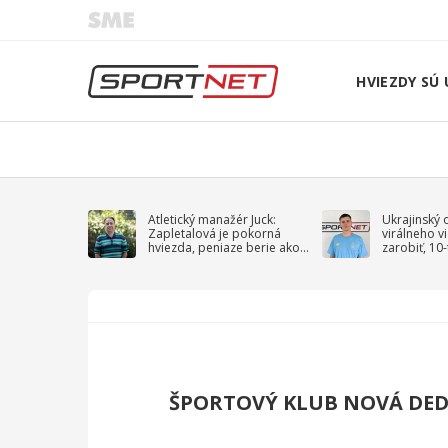
HVIEZDY SÚ 
Atletický manažér Juck:
Ukrajinský 
Zapletalová je pokorná
virálneho v
hviezda, peniaze berie ako
zarobiť, 10
sprievodný jav
na vojnu
ŠPORTOVÝ KLUB NOVÁ DED