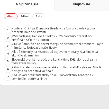
Najčítanejšie
Najnovšie
4 hod
24 hod
7 dní
Konferenčná liga: Dunajská Streda v treťom predkole vysoko
1
prehrala na pôde Twente
MS v hádzanej žien do 18 rokov 2026: Slovenky prehrali vo
2
štvrťfinále s Čiernou Horou
VIDEO: Šampión s nádormi mozgu so slzami prosí premiéra: Dajte
3
nám šancu bojovať o naše životy
Mladé Slovenky na MS nebudú bojovať o medaily, štvrťfinále sa
4
skončilo sklamaním
Slovenský brankár predčasne končí v tíme KHL, dohodol sa na
5
rozviazaní zmluvy
Záhadný talent slovenskej atletiky odštartoval MS výborne. Mladá
6
bežkyňa sa predstaví vo finále
Keď Slováci hrali fantastický hokej. Slafkovského generácia v
7
semifinále rozdrvila Fínov