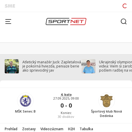
Atletický manažér Juck: Zapletalová
Ukrajinský olympion
je pokorná hviezda, peniaze berie
videa: Viem si zarobi
ako sprievodný jav
pošlem radšej na v
4. kolo
27.09.2025, 09:00
0 - 0
MŠK Senec B
Športový klub Nová
Koniec
Dedinka
30
divákov
Prehľad
Zostavy
Videozáznam
H2H
Tabuľka