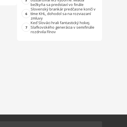
odštartoval MS výborne. Mladá
5
bežkyňa sa predstaví vo finále
Slovenský brankár predčasne končí v
tíme KHL, dohodol sa na rozviazaní
6
zmluvy
Keď Slováci hrali fantastický hokej.
Slafkovského generácia v semifinále
7
rozdrvila Fínov