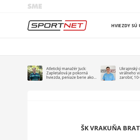
HVIEZDY SÚ 
Atletický manažér Juck:
Ukrajinský 
Zapletalová je pokorná
virálneho v
hviezda, peniaze berie ako
zarobiť, 10
sprievodný jav
na vojnu
ŠK VRAKUŇA BRAT