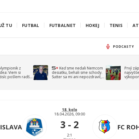
UŽ TU
FUTBAL
FUTBALNET
HOKEJ
TENIS
AT
PODCASTY
olympionik z
Keď sme nedali Nemcom
Prvý zá
idea: Viem si
desiatku, behali sme schody.
najvyšše
-tisíc pošlem radšej
Sutter sa mi ani nepozdravil,
výkopom
spomína Droppa
uzavret
18. kolo
18.04.2026, 09:00
3 - 2
ISLAVA
FC RO
2:1