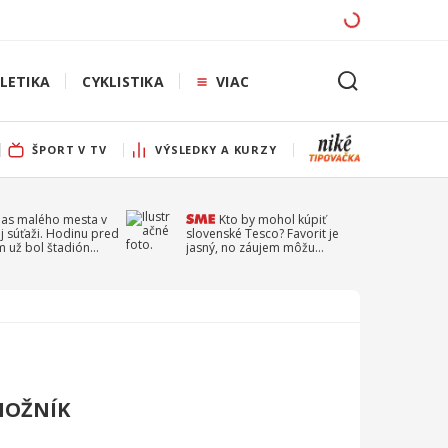
LETIKA
CYKLISTIKA
VIAC
ŠPORT V TV
VÝSLEDKY A KURZY
pas malého mesta v
Kto by mohol kúpiť
j súťaži. Hodinu pred
slovenské Tesco? Favorit je
 už bol štadión
jasný, no záujem môžu
ý
prejaviť aj ďalší
HOŽNÍK