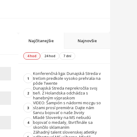
Najčítanejšie
Najnovšie
4 hod
24 hod
7 dní
Konferenčná liga: Dunajská Streda v
treťom predkole vysoko prehrala na
1
pôde Twente
Dunajská Streda neprekročila svoj
tieň. Z Holandska odchádza s
2
hanebným výpraskom
VIDEO: Šampión s nádormi mozgu so
slzami prosí premiéra: Dajte nám
3
šancu bojovať o naše životy
Mladé Slovenky na MS nebudú
bojovať o medaily, štvrťfinále sa
4
skončilo sklamaním
Záhadný talent slovenskej atletiky