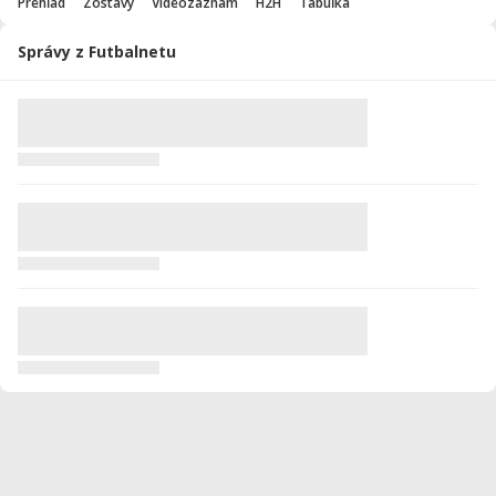
Prehľad
Zostavy
Videozáznam
H2H
Tabuľka
Správy z Futbalnetu