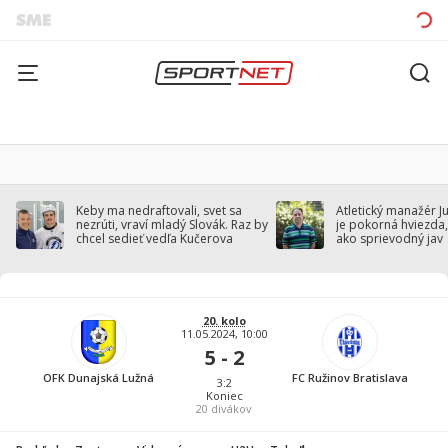
Keby ma nedraftovali, svet sa
Atletický manažér J
nezrúti, vraví mladý Slovák. Raz by
je pokorná hviezda,
chcel sedieť vedľa Kučerova
ako sprievodný jav
20. kolo
11.05.2024, 10:00
5 - 2
OFK Dunajská Lužná
FC Ružinov Bratislava
3:2
Koniec
20
divákov