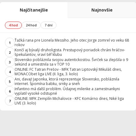
Najčítanejšie
Najnovšie
4 hod
24 hod
7 dní
Ťažká rana pre Lionela Messiho. Jeho otec Jorge zomrel vo veku 68
1
rokov
Končí aj bývalý druholigista. Prestupový poriadok chráni hráčov-
2
špekulantov, vraví šéf klubu
Slovensko pobláznila svojou autentickosťou. Švrček sa zlepšila o 9
3
sekúnd a umiestnila sa v TOP 10
ONLINE: FC Tatran Prešov - MFK Tatran Liptovský Mikuláš dnes,
4
MONACObet liga LIVE (II. liga, 3. kolo)
Ani, davaj! Japonka, ktorá reprezentuje Slovensko, pobláznila
5
internet. Spomína babku, srnky a sneh
Infantino má ďalší problém. Údajnej milenke a zamestnankyni
6
vyplatil vysoké odstupné
ONLINE: MFK Zemplín Michalovce - KFC Komárno dnes, Niké liga
7
LIVE (3. kolo)