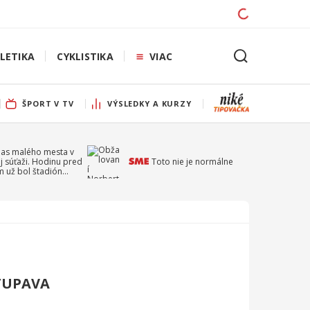
LETIKA
CYKLISTIKA
VIAC
ŠPORT V TV
VÝSLEDKY A KURZY
pas malého mesta v
j súťaži. Hodinu pred
Toto nie je normálne
 už bol štadión
ý
TUPAVA