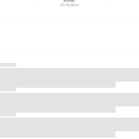
Koniec
30
divákov