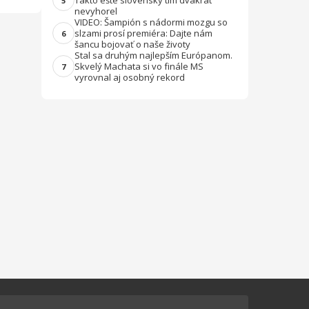
Takto ešte slovenský tím dvakrát
5
nevyhorel
VIDEO: Šampión s nádormi mozgu so
slzami prosí premiéra: Dajte nám
6
šancu bojovať o naše životy
Stal sa druhým najlepším Európanom.
Skvelý Machata si vo finále MS
7
vyrovnal aj osobný rekord