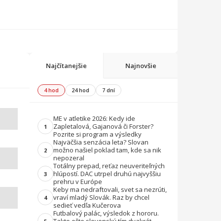
Najčítanejšie
Najnovšie
4 hod
24 hod
7 dní
ME v atletike 2026: Kedy ide
Zapletalová, Gajanová či Forster?
1
Pozrite si program a výsledky
Najväčšia senzácia leta? Slovan
možno našiel poklad tam, kde sa nik
2
nepozeral
Totálny prepad, reťaz neuveriteľných
hlúpostí. DAC utrpel druhú najvyššiu
3
prehru v Európe
Keby ma nedraftovali, svet sa nezrúti,
vraví mladý Slovák. Raz by chcel
4
sedieť vedľa Kučerova
Futbalový palác, výsledok z hororu.