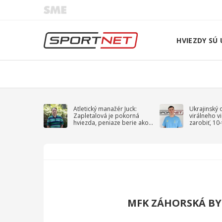
HVIEZDY SÚ 
Atletický manažér Juck:
Ukrajinský 
Zapletalová je pokorná
virálneho v
hviezda, peniaze berie ako
zarobiť, 10
sprievodný jav
na vojnu
MFK ZÁHORSKÁ BY