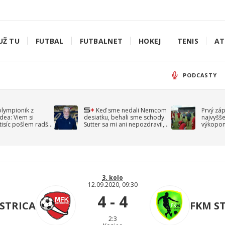
UŽ TU
FUTBAL
FUTBALNET
HOKEJ
TENIS
AT
PODCASTY
olympionik z
Keď sme nedali Nemcom
Prvý zá
idea: Viem si
desiatku, behali sme schody.
najvyšše
-tisíc pošlem radšej
Sutter sa mi ani nepozdravil,
výkopom
spomína Droppa
uzavret
3. kolo
12.09.2020, 09:30
4 - 4
STRICA
FKM S
2:3