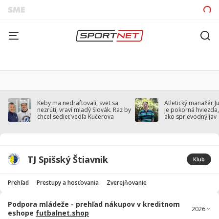
Keby ma nedraftovali, svet sa
Atletický manažér J
nezrúti, vraví mladý Slovák. Raz by
je pokorná hviezda,
chcel sedieť vedľa Kučerova
ako sprievodný jav
TJ Spišský Štiavnik
Klub
Prehľad
Prestupy a hosťovania
Zverejňovanie
Podpora mládeže - prehľad nákupov v kreditnom
eshope
futbalnet.shop