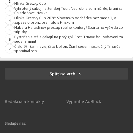
2
Hlinka Gretzky Cup
Vyhrotený súboj na ženskej Tour. Neurobila som nič zlé, bráni sa
3
Chladoňovej rivalka
Hlinka Gretzky Cup 2026: Slovensko odchádza bez medailí, v
4
zápase o bronz prehralo s Fínskom
Naberá Haraslínov prestup reálne kontúry? Sparta ho vyškrtla zo
5
súpisky
Bystričania stále čakajú na prvý gól. Proti Trnave boli vybavení za
6
sedem minút
Číslo 97. Sám nevie, či to bol on. Žiaril sedemnásťročný Trnavčan,
7
spomínal sen
Späť na vrch
Redakcia a kontakty
Vypnutie AdBlock
Sledujte nás: