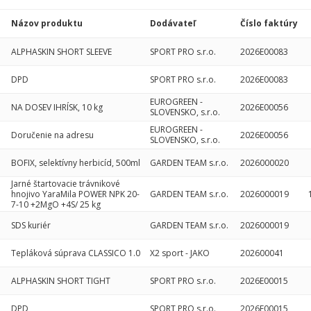
Názov produktu
Dodávateľ
Číslo faktúry
ALPHASKIN SHORT SLEEVE
SPORT PRO s.r.o.
2026E00083
DPD
SPORT PRO s.r.o.
2026E00083
EUROGREEN -
NA DOSEV IHRÍSK, 10 kg
2026E00056
SLOVENSKO, s.r.o.
EUROGREEN -
Doručenie na adresu
2026E00056
SLOVENSKO, s.r.o.
BOFIX, selektívny herbicíd, 500ml
GARDEN TEAM s.r.o.
2026000020
Jarné štartovacie trávnikové
hnojivo YaraMila POWER NPK 20-
GARDEN TEAM s.r.o.
2026000019
7-10 +2MgO +4S/ 25 kg
SDS kuriér
GARDEN TEAM s.r.o.
2026000019
Tepláková súprava CLASSICO 1.0
X2 sport - JAKO
202600041
ALPHASKIN SHORT TIGHT
SPORT PRO s.r.o.
2026E00015
DPD
SPORT PRO s.r.o.
2026E00015