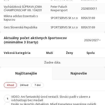
Vychádzková SÚPRAVA JOMA
Peter Paluch
2026E00011
CHAMPIONSCHIP VIII. 104201
Keepersport
Mikina adidas Essentials s
SPORTSERVIS SK s.r.o
89SX/3169
kapucou
Geis Slovenská Republika
SPORTSERVIS SK s.r.o
89SX/3169
Aktuálny počet aktívnych športovcov
(minimálne 3 štarty)
Veková kategória
Muži
Ženy
Spolu
Žiadne dáta.
Najčítanejšie
Najnovšie
4 hod
24 hod
7 dní
VIDEO: Ani fantastický úvod nestačil. Slováci padli v závere a
1
odchádzajú bez medailí
Finále sa skončilo debaklom. Mladí Kanaďania suverénne ovládli