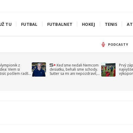
UŽ TU
FUTBAL
FUTBALNET
HOKEJ
TENIS
AT
PODCASTY
olympionik z
Keď sme nedali Nemcom
Prvý zá
idea: Viem si
desiatku, behali sme schody.
najvyšše
-tisíc pošlem radšej
Sutter sa mi ani nepozdravil,
výkopom
spomína Droppa
uzavret