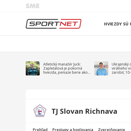
HVIEZDY SÚ 
Atletický manažér Juck:
Ukrajinský 
Zapletalová je pokorná
virálneho v
hviezda, peniaze berie ako
zarobiť, 10
sprievodný jav
na vojnu
TJ Slovan Richnava
Prehľad
Prestupy a hosťovania
Zverejňovanie