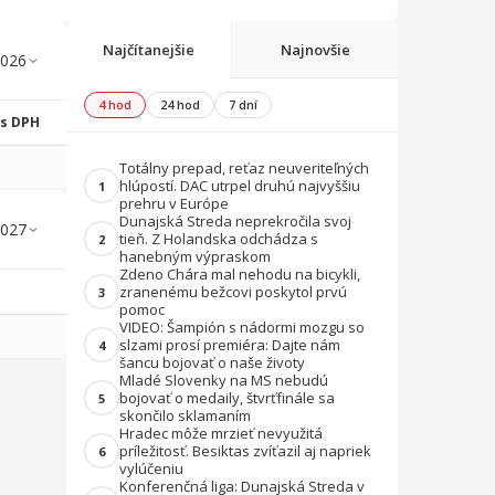
Najčítanejšie
Najnovšie
4 hod
24 hod
7 dní
 s DPH
Totálny prepad, reťaz neuveriteľných
hlúpostí. DAC utrpel druhú najvyššiu
1
prehru v Európe
Dunajská Streda neprekročila svoj
tieň. Z Holandska odchádza s
2
hanebným výpraskom
Zdeno Chára mal nehodu na bicykli,
zranenému bežcovi poskytol prvú
3
pomoc
VIDEO: Šampión s nádormi mozgu so
slzami prosí premiéra: Dajte nám
4
šancu bojovať o naše životy
Mladé Slovenky na MS nebudú
bojovať o medaily, štvrťfinále sa
5
skončilo sklamaním
Hradec môže mrzieť nevyužitá
príležitosť. Besiktas zvíťazil aj napriek
6
vylúčeniu
Konferenčná liga: Dunajská Streda v