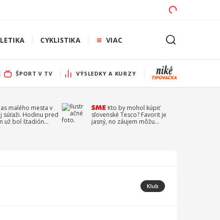
LETIKA
CYKLISTIKA
VIAC
ŠPORT V TV
VÝSLEDKY A KURZY
pas malého mesta v
Kto by mohol kúpiť
j súťaži. Hodinu pred
slovenské Tesco? Favorit je
 už bol štadión
jasný, no záujem môžu
ý
prejaviť aj ďalší
Klub