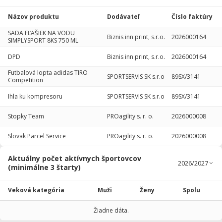
Názov produktu
Dodávateľ
Číslo faktúry
SADA FĽAŠIEK NA VODU
Biznis inn print, s.r.o.
2026000164
SIMPLYSPORT 8KS 750 ML
DPD
Biznis inn print, s.r.o.
2026000164
Futbalová lopta adidas TIRO
SPORTSERVIS SK s.r.o
89SX/3141
Competition
Ihla ku kompresoru
SPORTSERVIS SK s.r.o
89SX/3141
Stopky Team
PROagility s. r. o.
2026000008
Slovak Parcel Service
PROagility s. r. o.
2026000008
Aktuálny počet aktívnych športovcov
(minimálne 3 štarty)
Veková kategória
Muži
Ženy
Spolu
Žiadne dáta.