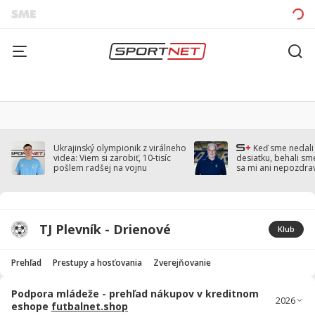
Ukrajinský olympionik z virálneho
Keď sme nedal
videa: Viem si zarobiť, 10-tisíc
desiatku, behali sm
pošlem radšej na vojnu
sa mi ani nepozdra
Droppa
TJ Plevník - Drienové
Klub
Prehľad
Prestupy a hosťovania
Zverejňovanie
Podpora mládeže - prehľad nákupov v kreditnom
eshope
futbalnet.shop