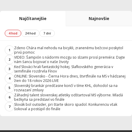
Najčítanejšie
Najnovšie
4 hod
24 hod
7 dní
Zdeno Chára mal nehodu na bicykli, zranenému bežcovi poskytol
1
prvú pomoc
VIDEO: Šampión s nádormi mozgu so slzami prosí premiéra: Dajte
2
nám šancu bojovať o naše životy
Keď Slováci hrali fantastický hokej. Slafkovského generácia v
3
semifinále rozdrvila Fínov
ONLINE: Slovensko - Čierna Hora dnes, štvrťfinále na MS v hádzanej
4
žien do 18 rokov 2026 LIVE
Slovenský brankár predčasne končí v tíme KHL, dohodol sa na
5
rozviazaní zmluvy
Záhadný talent slovenskej atletiky odštartoval MS výborne. Mladá
6
bežkyňa sa predstaví vo finále
Slovák bol outsider, pri štarte skoro spadol. Konkurenciu však
7
šokoval a postúpil do finále