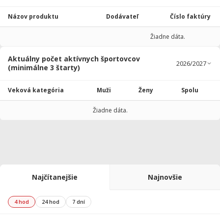
Názov produktu
Dodávateľ
Číslo faktúry
Žiadne dáta.
Aktuálny počet aktívnych športovcov
(minimálne 3 štarty)
Veková kategória
Muži
Ženy
Spolu
Žiadne dáta.
Najčítanejšie
Najnovšie
4 hod
24 hod
7 dní