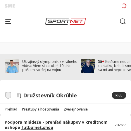
Ukrajinský olympionik z virálneho
Keď sme nedal
videa: Viem si zarobiť, 10-tisíc
desiatku, behali sm
pošlem radšej na vojnu
sa mi ani nepozdra
Droppa
TJ Družstevník Okrúhle
Klub
Prehľad
Prestupy a hosťovania
Zverejňovanie
Podpora mládeže - prehľad nákupov v kreditnom
eshope
futbalnet.shop