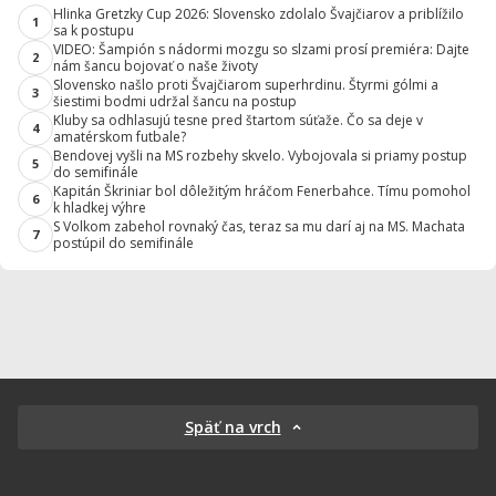
Hlinka Gretzky Cup 2026: Slovensko zdolalo Švajčiarov a priblížilo
1
sa k postupu
VIDEO: Šampión s nádormi mozgu so slzami prosí premiéra: Dajte
2
nám šancu bojovať o naše životy
Slovensko našlo proti Švajčiarom superhrdinu. Štyrmi gólmi a
3
šiestimi bodmi udržal šancu na postup
Kluby sa odhlasujú tesne pred štartom súťaže. Čo sa deje v
4
amatérskom futbale?
Bendovej vyšli na MS rozbehy skvelo. Vybojovala si priamy postup
5
do semifinále
Kapitán Škriniar bol dôležitým hráčom Fenerbahce. Tímu pomohol
6
k hladkej výhre
S Volkom zabehol rovnaký čas, teraz sa mu darí aj na MS. Machata
7
postúpil do semifinále
Späť na vrch