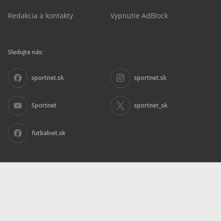
Redakcia a kontakty
Vypnutie AdBlock
Sledujte nás:
sportnet.sk
sportnet.sk
Sportnet
sportnet_sk
futbalnet.sk
Inzercia
|
Ochrana osobných údajov
|
Nariadenie DSA
|