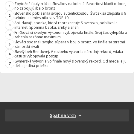
Zbytočné fauly zrážali Slovákov na kolená. Favoritovi kládli odpor,
1
no zabojujú iba o bronz
Slovensko pobláznila svojou autentickosťou. Švrček sa zlepšila o 9
2
sekúnd a umiestnila sa v TOP 10
Ani, davaj! Japonka, ktorá reprezentuje Slovensko, pobláznila
3
internet. Spomína babku, srnky a sneh
Frličková si skvelým výkonom vybojovala finále. Svoj čas vylepšila a
4
zabehla sezónne maximum
Slováci spoznali svojho súpera v boji o bronz. Vo finále sa stretnú
5
zámorskí rivali
Skvelý beh Bendovej. V rozbehu vytvorila národný rekord, vďaka
6
času si vybojovala postup
Gymerská vytvorila vo finále nový slovenský rekord. Od medaile ju
7
delila jediná priečka
Späť na vrch