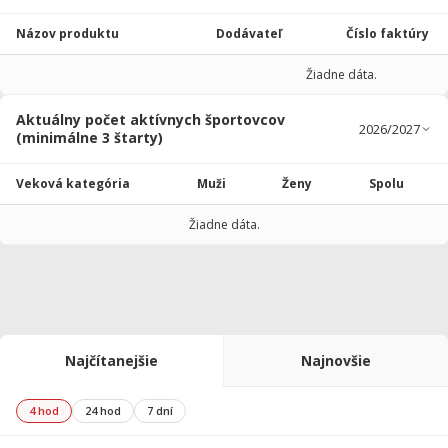
Názov produktu
Dodávateľ
Číslo faktúry
Žiadne dáta.
Aktuálny počet aktívnych športovcov
(minimálne 3 štarty)
Veková kategória
Muži
Ženy
Spolu
Žiadne dáta.
Najčítanejšie
Najnovšie
4 hod
24 hod
7 dní