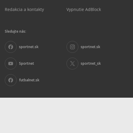
Redakcia a kontakty
Vypnutie AdBlock
Sledujte nás:
sportnet.sk
sportnet.sk
Sportnet
sportnet_sk
futbalnet.sk
Inzercia
|
Ochrana osobných údajov
|
Nariadenie DSA
|