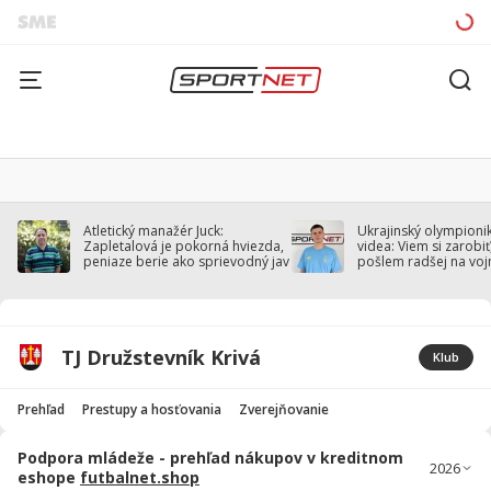
Atletický manažér Juck:
Ukrajinský olympionik
Zapletalová je pokorná hviezda,
videa: Viem si zarobiť,
peniaze berie ako sprievodný jav
pošlem radšej na voj
TJ Družstevník Krivá
Klub
Prehľad
Prestupy a hosťovania
Zverejňovanie
Podpora mládeže - prehľad nákupov v kreditnom
eshope
futbalnet.shop