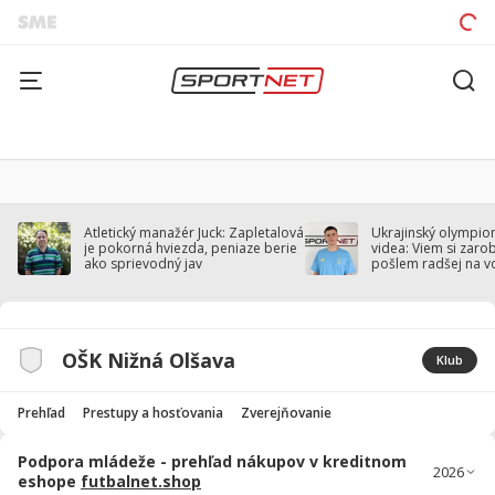
Atletický manažér Juck: Zapletalová
Ukrajinský olympion
je pokorná hviezda, peniaze berie
videa: Viem si zarobi
ako sprievodný jav
pošlem radšej na v
OŠK Nižná Olšava
Klub
Prehľad
Prestupy a hosťovania
Zverejňovanie
Podpora mládeže - prehľad nákupov v kreditnom
eshope
futbalnet.shop