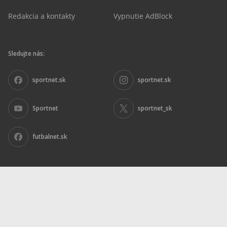
Redakcia a kontakty
Vypnutie AdBlock
Sledujte nás:
sportnet.sk
sportnet.sk
Sportnet
sportnet_sk
futbalnet.sk
Inzercia
|
Ochrana osobných údajov
|
Nariadenie DSA
|