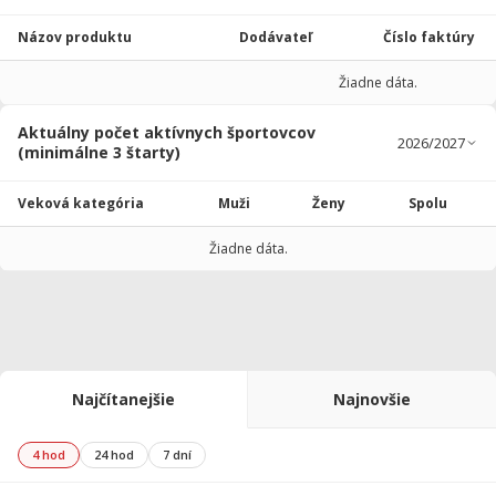
Názov produktu
Dodávateľ
Číslo faktúry
Žiadne dáta.
Aktuálny počet aktívnych športovcov
(minimálne 3 štarty)
Veková kategória
Muži
Ženy
Spolu
Žiadne dáta.
Najčítanejšie
Najnovšie
4 hod
24 hod
7 dní