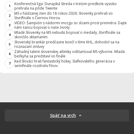
Konferenčná liga: Dunajská Streda v treťom predkole vysoko
1
prehrala na pôde Twente
MS v hádzanej žien do 18 rokov 2026: Slovenky prehrali vo
2
štvrťfinále s Čiernou Horou
VIDEO: Šampión s nádormi mozgu so slzami prosí premiéra: Dajte
3
nám šancu bojovať o naše životy
Mladé Slovenky na MS nebudú bojovať o medaily, štvrťfinále sa
4
skončilo sklamaním
Slovenský brankár predčasne končí v tíme KHL, dohodol sa na
5
rozviazaní zmluvy
Záhadný talent slovenskej atletiky odštartoval MS výborne. Mladá
6
bežkyňa sa predstaví vo finále
Keď Slováci hrali fantastický hokej. Slafkovského generácia v
7
semifinále rozdrvila Fínov
Späť na vrch