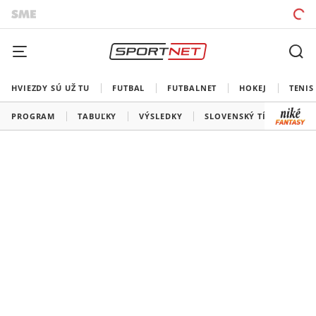
HVIEZDY SÚ UŽ TU
FUTBAL
FUTBALNET
HOKEJ
TENIS
PROGRAM
TABUĽKY
VÝSLEDKY
SLOVENSKÝ TÍM
VŠE