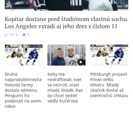
Kopitar dostane pred štadiónom vlastnú sochu.
Los Angeles vyradí aj jeho dres s číslom 11
pi 18:16
∙
1
Druhá
Keby ma
Pittsburgh prejavil
najproduktívnejšia
nedraftovali, svet
Fínovi veľkú
hviezda farmy
sa nezrúti, vraví
dôveru. Mladý
dostala odmenu.
mladý Slovák. Raz
útočník dostal až
Penguins ho
by chcel sedieť
osemročnú zmluvu
podpísali na osem
vedľa Kučerova
rokov