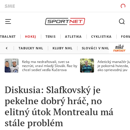
TBALNET
HOKEJ
TENIS
ATLETIKA
CYKLISTIKA
FOR
TABUĽKY NHL
KLUBY NHL
SLOVÁCI V NHL
KANAD
Keby ma nedraftovali, svet sa
Atletický manažér Ju
nezrúti, vraví mladý Slovák. Raz by
je pokorná hviezda,
chcel sedieť vedľa Kučerova
ako sprievodný jav
Diskusia: Slafkovský je
pekelne dobrý hráč, no
elitný útok Montrealu má
stále problém