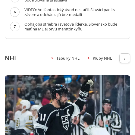
pôde Slovana Bratislava
VIDEO: Ani fantastický úvod nestačil. Slováci padli v
6
závere a odchádzajú bez medailí
Obhajoba striebra i svetová líderka. Slovensko bude
7
mať na ME aj prvú maratónkyňu
NHL
Tabuľky NHL
Kluby NHL