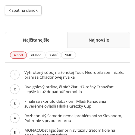
< 
späť na článok
Najčítanejšie
Najnovšie
4 hod
24 hod
7 dní
SME
Vyhrotený súboj na ženskej Tour. Neurobila som nič zlé,
1
bráni sa Chladoňovej rivalka
Dvojgólový hrdina, či nie? Žiaril 17-ročný Trnavčan:
2
Lepšie to už dopadnúť nemohlo
Finále sa skončilo debaklom. Mladí Kanaďania
3
suverénne ovládli Hlinka Gretzky Cup
Rozbehnutý Šamorín nemal problém ani so Slovanom,
4
Pohronie s prvou prehrou
MONACObet liga: Šamorín zvíťazil v treťom kole na
5