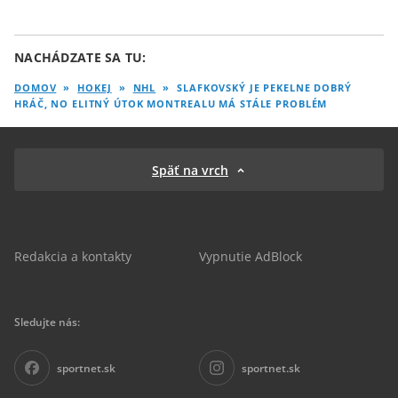
NACHÁDZATE SA TU:
DOMOV
»
HOKEJ
»
NHL
»
SLAFKOVSKÝ JE PEKELNE DOBRÝ
HRÁČ, NO ELITNÝ ÚTOK MONTREALU MÁ STÁLE PROBLÉM
Späť na vrch
Redakcia a kontakty
Vypnutie AdBlock
Sledujte nás:
sportnet.sk
sportnet.sk