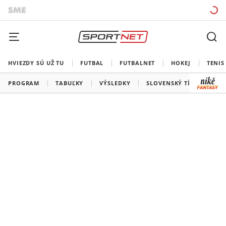
HVIEZDY SÚ UŽ TU
FUTBAL
FUTBALNET
HOKEJ
TENIS
PROGRAM
TABUĽKY
VÝSLEDKY
SLOVENSKÝ TÍM
VŠE