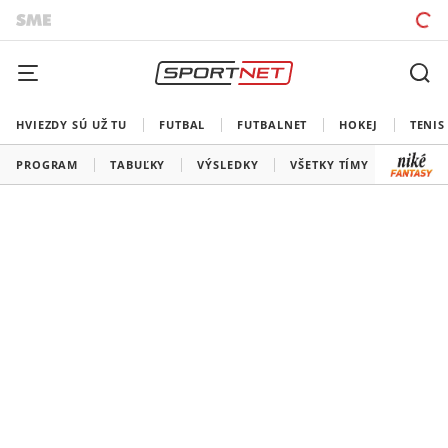
HVIEZDY SÚ UŽ TU
FUTBAL
FUTBALNET
HOKEJ
TENIS
PROGRAM
TABUĽKY
VÝSLEDKY
VŠETKY TÍMY
SLOVEN