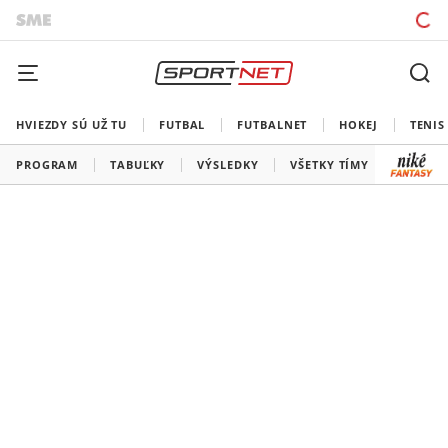
HVIEZDY SÚ UŽ TU
FUTBAL
FUTBALNET
HOKEJ
TENIS
PROGRAM
TABUĽKY
VÝSLEDKY
VŠETKY TÍMY
SLOVEN