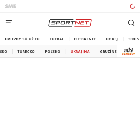
HVIEZDY SÚ UŽ TU
FUTBAL
FUTBALNET
HOKEJ
TENIS
RSKO
TURECKO
POĽSKO
UKRAJINA
GRUZÍNSKO