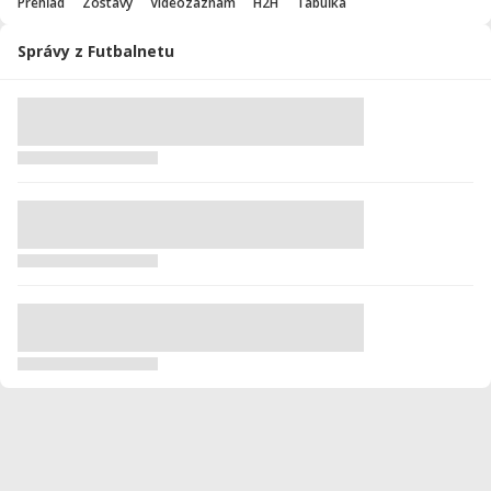
Prehľad
Zostavy
Videozáznam
H2H
Tabuľka
Správy z Futbalnetu