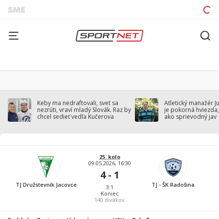
Keby ma nedraftovali, svet sa
Atletický manažér J
nezrúti, vraví mladý Slovák. Raz by
je pokorná hviezda,
chcel sedieť vedľa Kučerova
ako sprievodný jav
25. kolo
09.05.2026, 16:30
4 - 1
TJ Družstevník Jacovce
TJ - ŠK Radošina
3:1
Koniec
140
divákov