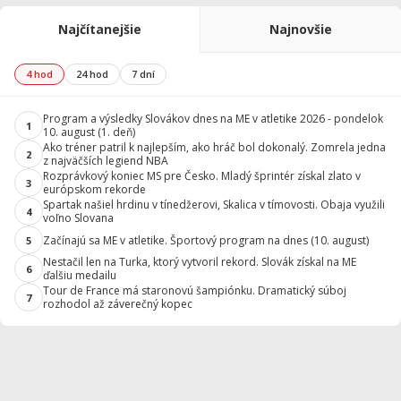
Najčítanejšie
Najnovšie
4 hod
24 hod
7 dní
Program a výsledky Slovákov dnes na ME v atletike 2026 - pondelok
1
10. august (1. deň)
Ako tréner patril k najlepším, ako hráč bol dokonalý. Zomrela jedna
2
z najväčších legiend NBA
Rozprávkový koniec MS pre Česko. Mladý šprintér získal zlato v
3
európskom rekorde
Spartak našiel hrdinu v tínedžerovi, Skalica v tímovosti. Obaja využili
4
voľno Slovana
Začínajú sa ME v atletike. Športový program na dnes (10. august)
5
Nestačil len na Turka, ktorý vytvoril rekord. Slovák získal na ME
6
ďalšiu medailu
Tour de France má staronovú šampiónku. Dramatický súboj
7
rozhodol až záverečný kopec