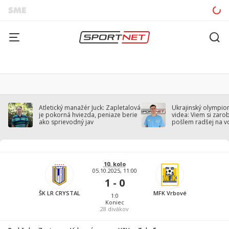
Atletický manažér Juck: Zapletalová
Ukrajinský olympion
je pokorná hviezda, peniaze berie
videa: Viem si zarobi
ako sprievodný jav
pošlem radšej na v
10. kolo
05.10.2025, 11:00
1 - 0
ŠK LR CRYSTAL
MFK Vrbové
1:0
Koniec
28
divákov