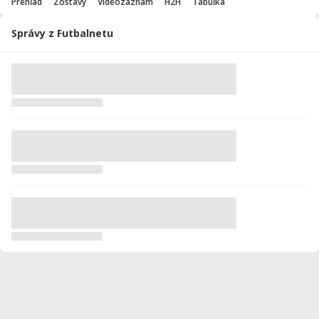
Prehľad
Zostavy
Videozáznam
H2H
Tabuľka
Správy z Futbalnetu