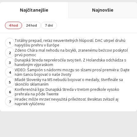
Najčítanejšie
Najnovšie
4 hod
24 hod
7 dní
Totálny prepad, reťaz neuveriteľných hlúpostí. DAC utrpel druhú
1
najvyššiu prehru v Európe
Zdeno Chára mal nehodu na bicykli, zranenému bežcovi poskytol
2
prvú pomoc
Dunajská Streda neprekročila svoj tieň. Z Holandska odchádza s
3
hanebným výpraskom
VIDEO: Šampión s nádormi mozgu so slzami prosí premiéra: Dajte
4
nám šancu bojovať o naše životy
Mladé Slovenky na MS nebudú bojovať o medaily, štvrťfinále sa
5
skončilo sklamaním
Konferenčná liga: Dunajská Streda v treťom predkole vysoko
6
prehrala na pôde Twente
Hradec môže mrzieť nevyužitá príležitosť. Besiktas zvíťazil aj
7
napriek vylúčeniu