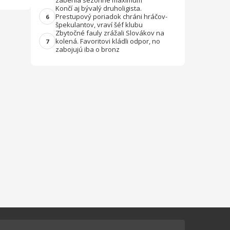
zabehla sezónne maximum
Končí aj bývalý druholigista.
Prestupový poriadok chráni hráčov-
6
špekulantov, vraví šéf klubu
Zbytočné fauly zrážali Slovákov na
kolená. Favoritovi kládli odpor, no
7
zabojujú iba o bronz