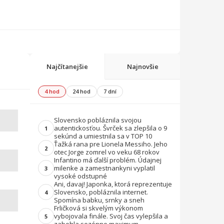
Najčítanejšie
Najnovšie
4 hod
24 hod
7 dní
Slovensko pobláznila svojou
autentickosťou. Švrček sa zlepšila o 9
1
sekúnd a umiestnila sa v TOP 10
Ťažká rana pre Lionela Messiho. Jeho
2
otec Jorge zomrel vo veku 68 rokov
Infantino má ďalší problém. Údajnej
milenke a zamestnankyni vyplatil
3
vysoké odstupné
Ani, davaj! Japonka, ktorá reprezentuje
Slovensko, pobláznila internet.
4
Spomína babku, srnky a sneh
Frličková si skvelým výkonom
vybojovala finále. Svoj čas vylepšila a
5