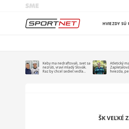
HVIEZDY SÚ 
Keby ma nedraftovali, svet sa
Atletický m
nezrúti, vraví mladý Slovák.
Zapletalov
Raz by chcel sedieť vedľa
hviezda, pe
Kučerova
sprievodný 
ŠK VEĽKÉ 