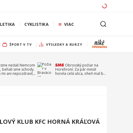
LETIKA
CYKLISTIKA
VIAC
ŠPORT V TV
VÝSLEDKY A KURZY
 sme nedali Nemcom
Obrovský požiar na
, behali sme schody.
Horehroní: Za pár minút
a mi ani nepozdravil,
horela celá ulica, oheň mal byť
a Droppa
založený úmyselne
LOVÝ KLUB KFC HORNÁ KRÁĽOVÁ