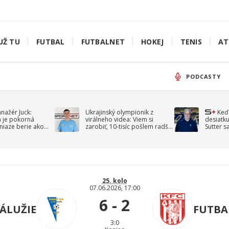
UŽ TU
FUTBAL
FUTBALNET
HOKEJ
TENIS
AT
PODCASTY
anažér Juck:
Ukrajinský olympionik z
Keď
á je pokorná
virálneho videa: Viem si
desiatku
niaze berie ako
zarobiť, 10-tisíc pošlem radšej
Sutter s
jav
na vojnu
spomín
25. kolo
07.06.2026, 17:00
6 - 2
ZÁLUŽIE
FUTBA
3:0