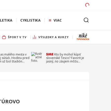
LETIKA
CYKLISTIKA
VIAC
ŠPORT V TV
VÝSLEDKY A KURZY
pas malého mesta v
Kto by mohol kúpiť
j súťaži. Hodinu pred
slovenské Tesco? Favorit je
 už bol štadión
jasný, no záujem môžu
ý
prejaviť aj ďalší
TÚROVO