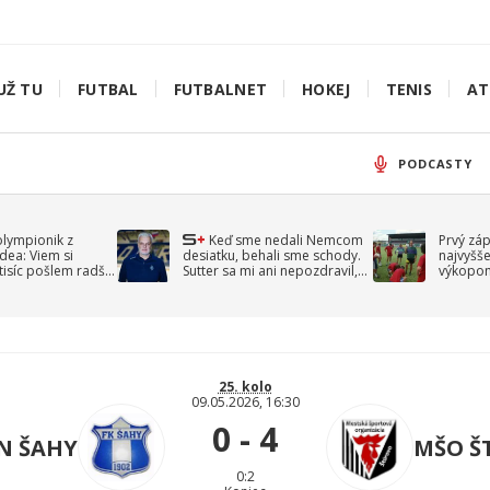
UŽ TU
FUTBAL
FUTBALNET
HOKEJ
TENIS
AT
PODCASTY
olympionik z
Keď sme nedali Nemcom
Prvý zá
idea: Viem si
desiatku, behali sme schody.
najvyšše
-tisíc pošlem radšej
Sutter sa mi ani nepozdravil,
výkopom
spomína Droppa
uzavret
25. kolo
09.05.2026, 16:30
0 - 4
N ŠAHY
MŠO Š
0:2