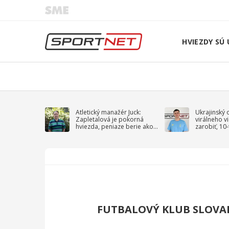
HVIEZDY SÚ 
Atletický manažér Juck:
Ukrajinský 
Zapletalová je pokorná
virálneho v
hviezda, peniaze berie ako
zarobiť, 10
sprievodný jav
na vojnu
FUTBALOVÝ KLUB SLOVA