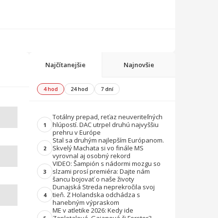
Najčítanejšie
Najnovšie
4 hod
24 hod
7 dní
Totálny prepad, reťaz neuveriteľných
hlúpostí. DAC utrpel druhú najvyššiu
1
prehru v Európe
Stal sa druhým najlepším Európanom.
Skvelý Machata si vo finále MS
2
vyrovnal aj osobný rekord
VIDEO: Šampión s nádormi mozgu so
slzami prosí premiéra: Dajte nám
3
šancu bojovať o naše životy
Dunajská Streda neprekročila svoj
tieň. Z Holandska odchádza s
4
hanebným výpraskom
ME v atletike 2026: Kedy ide