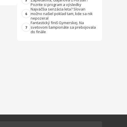
Zapletalová, Gajanová či Forster?
5
Pozrite si program a výsledky
Najväčšia senzácia leta? Slovan
možno našiel poklad tam, kde sa nik
6
nepozeral
Fantastický finiš Gymerskej. Na
svetovom šampionáte sa prebojovala
7
do finále