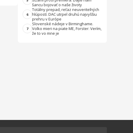
slzami prosí premiéra: Dajte nám
5
šancu bojovať o naše životy
Totálny prepad, reťaz neuveriteľných
hlúpostí. DAC utrpel druhú najvyššiu
6
prehru v Európe
Slovenské nádeje v Birminghame.
Volko mieri na piate ME, Forster: Verím,
7
že to vo mne je