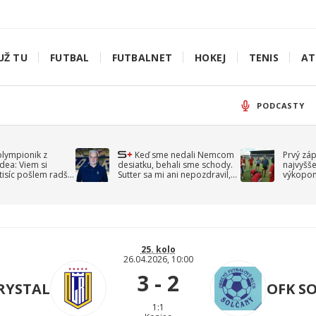
UŽ TU
FUTBAL
FUTBALNET
HOKEJ
TENIS
AT
PODCASTY
olympionik z
Keď sme nedali Nemcom
Prvý zá
idea: Viem si
desiatku, behali sme schody.
najvyšše
-tisíc pošlem radšej
Sutter sa mi ani nepozdravil,
výkopom
spomína Droppa
uzavret
25. kolo
26.04.2026, 10:00
3 - 2
CRYSTAL
OFK S
1:1