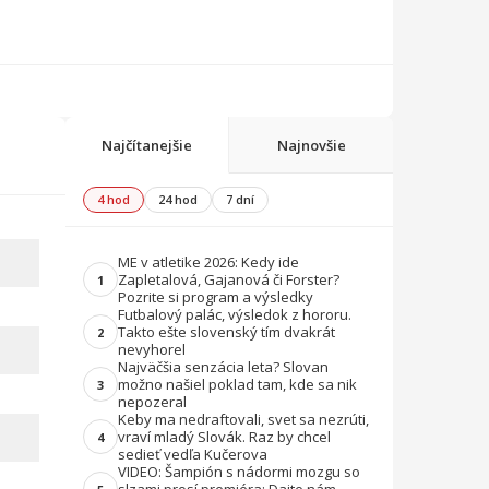
Najčítanejšie
Najnovšie
4 hod
24 hod
7 dní
ME v atletike 2026: Kedy ide
Zapletalová, Gajanová či Forster?
1
Pozrite si program a výsledky
Futbalový palác, výsledok z hororu.
Takto ešte slovenský tím dvakrát
2
nevyhorel
Najväčšia senzácia leta? Slovan
možno našiel poklad tam, kde sa nik
3
nepozeral
Keby ma nedraftovali, svet sa nezrúti,
vraví mladý Slovák. Raz by chcel
4
sedieť vedľa Kučerova
VIDEO: Šampión s nádormi mozgu so