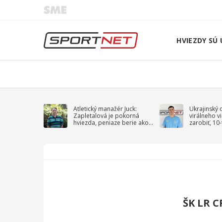
HVIEZDY SÚ 
Atletický manažér Juck:
Ukrajinský 
Zapletalová je pokorná
virálneho v
hviezda, peniaze berie ako
zarobiť, 10
sprievodný jav
na vojnu
ŠK LR 