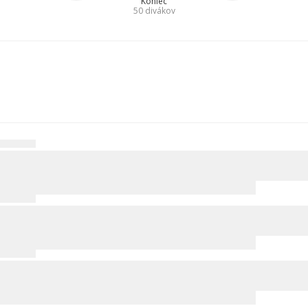
Koniec
50
divákov