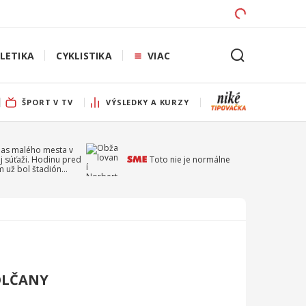
LETIKA
CYKLISTIKA
VIAC
ŠPORT V TV
VÝSLEDKY A KURZY
pas malého mesta v
j súťaži. Hodinu pred
Toto nie je normálne
 už bol štadión
ý
OLČANY