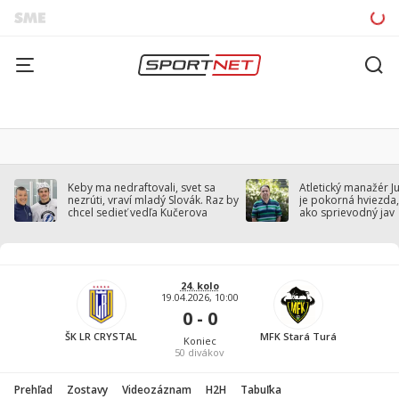
Keby ma nedraftovali, svet sa
Atletický manažér J
nezrúti, vraví mladý Slovák. Raz by
je pokorná hviezda,
chcel sedieť vedľa Kučerova
ako sprievodný jav
24. kolo
19.04.2026, 10:00
0 - 0
ŠK LR CRYSTAL
MFK Stará Turá
Koniec
50
divákov
Prehľad
Zostavy
Videozáznam
H2H
Tabuľka