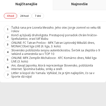
Najčítanejšie
Najnovšie
4 hod
24 hod
7 dní
Ťažká rana pre Lionela Messiho. Jeho otec Jorge zomrel vo veku 68
1
rokov
Končí aj bývalý druholigista. Prestupový poriadok chráni hráčov-
2
špekulantov, vraví šéf klubu
ONLINE: FC Tatran Prešov - MFK Tatran Liptovský Mikuláš dnes,
3
MONACObet liga LIVE (II. liga, 3. kolo)
Slovensko pobláznila svojou autentickosťou. Švrček sa zlepšila o 9
4
sekúnd a umiestnila sa v TOP 10
ONLINE: MFK Zemplín Michalovce - KFC Komárno dnes, Niké liga
5
LIVE (3. kolo)
Ani, davaj! Japonka, ktorá reprezentuje Slovensko, pobláznila
6
internet. Spomína babku, srnky a sneh
Littler si kopol do Yamala. Vyhlásil, že je tým najlepším, čo sa v
7
športe dá nájsť