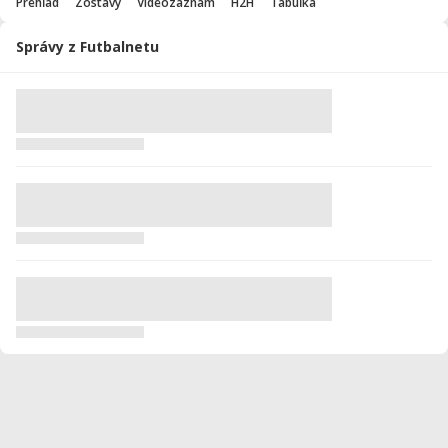
Prehľad
Zostavy
Videozáznam
H2H
Tabuľka
Správy z Futbalnetu