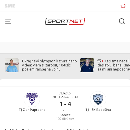
Ukrajinský olympionik z virálneho
Keď sme nedal
videa: Viem si zarobiť, 10-tisíc
desiatku, behali sm
pošlem radšej na vojnu
sa mi ani nepozdra
Droppa
3. kolo
30.11.2024, 10:30
1 - 4
TJ Žiar Papradno
TJ - ŠK Radošina
1:3
Koniec
100
divákov