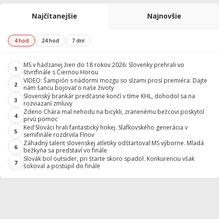
Najčítanejšie
Najnovšie
4 hod
24 hod
7 dní
MS v hádzanej žien do 18 rokov 2026: Slovenky prehrali vo
1
štvrťfinále s Čiernou Horou
VIDEO: Šampión s nádormi mozgu so slzami prosí premiéra: Dajte
2
nám šancu bojovať o naše životy
Slovenský brankár predčasne končí v tíme KHL, dohodol sa na
3
rozviazaní zmluvy
Zdeno Chára mal nehodu na bicykli, zranenému bežcovi poskytol
4
prvú pomoc
Keď Slováci hrali fantastický hokej. Slafkovského generácia v
5
semifinále rozdrvila Fínov
Záhadný talent slovenskej atletiky odštartoval MS výborne. Mladá
6
bežkyňa sa predstaví vo finále
Slovák bol outsider, pri štarte skoro spadol. Konkurenciu však
7
šokoval a postúpil do finále