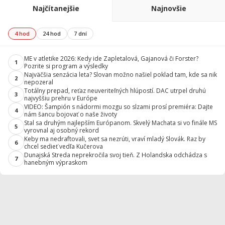
Najčítanejšie
Najnovšie
4 hod
24 hod
7 dní
ME v atletike 2026: Kedy ide Zapletalová, Gajanová či Forster?
1
Pozrite si program a výsledky
Najväčšia senzácia leta? Slovan možno našiel poklad tam, kde sa nik
2
nepozeral
Totálny prepad, reťaz neuveriteľných hlúpostí. DAC utrpel druhú
3
najvyššiu prehru v Európe
VIDEO: Šampión s nádormi mozgu so slzami prosí premiéra: Dajte
4
nám šancu bojovať o naše životy
Stal sa druhým najlepším Európanom. Skvelý Machata si vo finále MS
5
vyrovnal aj osobný rekord
Keby ma nedraftovali, svet sa nezrúti, vraví mladý Slovák. Raz by
6
chcel sedieť vedľa Kučerova
Dunajská Streda neprekročila svoj tieň. Z Holandska odchádza s
7
hanebným výpraskom