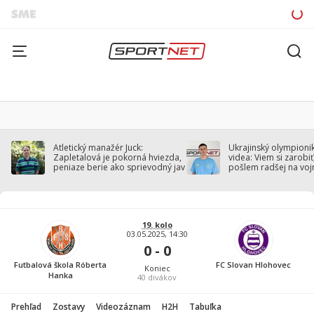
Atletický manažér Juck:
Ukrajinský olympionik
Zapletalová je pokorná hviezda,
videa: Viem si zarobiť,
peniaze berie ako sprievodný jav
pošlem radšej na voj
19. kolo
03.05.2025, 14:30
0 - 0
Futbalová škola Róberta
FC Slovan Hlohovec
Koniec
Hanka
40
divákov
Prehľad
Zostavy
Videozáznam
H2H
Tabuľka