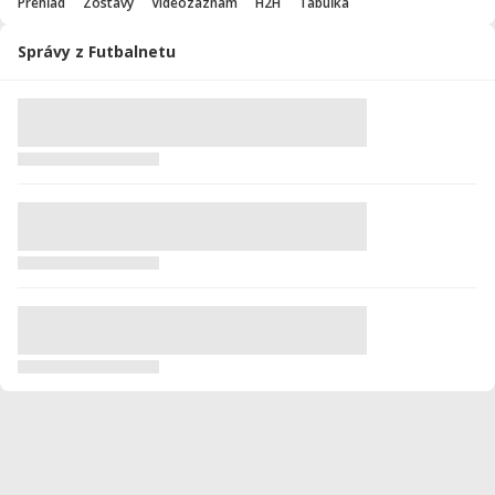
Prehľad
Zostavy
Videozáznam
H2H
Tabuľka
Správy z Futbalnetu