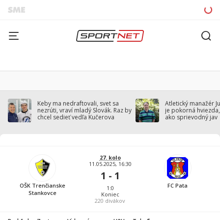
Keby ma nedraftovali, svet sa
Atletický manažér J
nezrúti, vraví mladý Slovák. Raz by
je pokorná hviezda,
chcel sedieť vedľa Kučerova
ako sprievodný jav
27. kolo
11.05.2025, 16:30
1 - 1
OŠK Trenčianske
FC Pata
1:0
Stankovce
Koniec
220
divákov