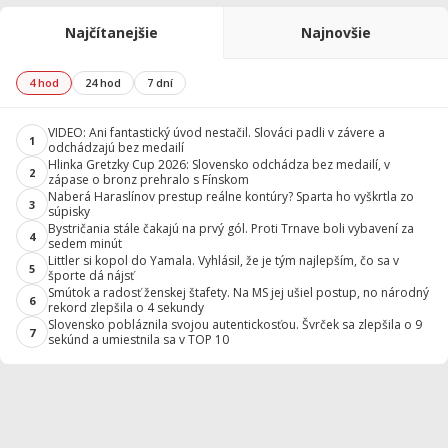
Najčítanejšie
Najnovšie
4 hod
24 hod
7 dní
VIDEO: Ani fantastický úvod nestačil. Slováci padli v závere a
1
odchádzajú bez medailí
Hlinka Gretzky Cup 2026: Slovensko odchádza bez medailí, v
2
zápase o bronz prehralo s Fínskom
Naberá Haraslínov prestup reálne kontúry? Sparta ho vyškrtla zo
3
súpisky
Bystričania stále čakajú na prvý gól. Proti Trnave boli vybavení za
4
sedem minút
Littler si kopol do Yamala. Vyhlásil, že je tým najlepším, čo sa v
5
športe dá nájsť
Smútok a radosť ženskej štafety. Na MS jej ušiel postup, no národný
6
rekord zlepšila o 4 sekundy
Slovensko pobláznila svojou autentickosťou. Švrček sa zlepšila o 9
7
sekúnd a umiestnila sa v TOP 10