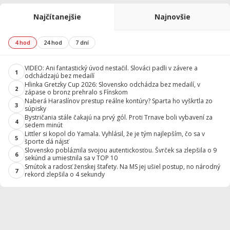
Najčítanejšie
Najnovšie
4 hod
24 hod
7 dní
VIDEO: Ani fantastický úvod nestačil. Slováci padli v závere a
1
odchádzajú bez medailí
Hlinka Gretzky Cup 2026: Slovensko odchádza bez medailí, v
2
zápase o bronz prehralo s Fínskom
Naberá Haraslínov prestup reálne kontúry? Sparta ho vyškrtla zo
3
súpisky
Bystričania stále čakajú na prvý gól. Proti Trnave boli vybavení za
4
sedem minút
Littler si kopol do Yamala. Vyhlásil, že je tým najlepším, čo sa v
5
športe dá nájsť
Slovensko pobláznila svojou autentickosťou. Švrček sa zlepšila o 9
6
sekúnd a umiestnila sa v TOP 10
Smútok a radosť ženskej štafety. Na MS jej ušiel postup, no národný
7
rekord zlepšila o 4 sekundy