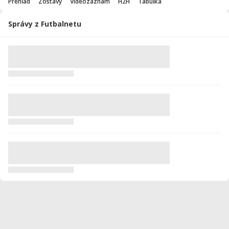
Prehľad
Zostavy
Videozáznam
H2H
Tabuľka
Správy z Futbalnetu