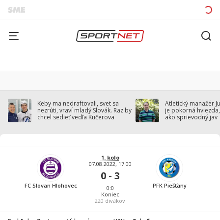
Keby ma nedraftovali, svet sa
Atletický manažér J
nezrúti, vraví mladý Slovák. Raz by
je pokorná hviezda,
chcel sedieť vedľa Kučerova
ako sprievodný jav
1. kolo
07.08.2022, 17:00
0 - 3
FC Slovan Hlohovec
PFK Piešťany
0:0
Koniec
220
divákov