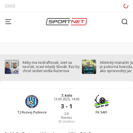
Keby ma nedraftovali, svet sa
Atletický manažér J
nezrúti, vraví mladý Slovák. Raz by
je pokorná hviezda,
chcel sedieť vedľa Kučerova
ako sprievodný jav
7. kolo
13.09.2025, 14:00
3 - 1
TJ Rozvoj Pušovce
FK SAFI
2:0
Koniec
30
divákov