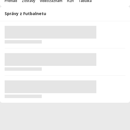
Prehľad
Zostavy
Videozáznam
H2H
Tabuľka
Správy z Futbalnetu