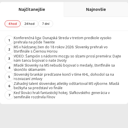
Najčítanejšie
Najnovšie
4 hod
24 hod
7 dní
Konferenčná liga: Dunajská Streda v treťom predkole vysoko
1
prehrala na pôde Twente
MS v hádzanej žien do 18 rokov 2026: Slovenky prehrali vo
2
štvrťfinále s Čiernou Horou
VIDEO: Šampión s nádormi mozgu so slzami prosí premiéra: Dajte
3
nám šancu bojovať o naše životy
Mladé Slovenky na MS nebudú bojovať o medaily, štvrťfinále sa
4
skončilo sklamaním
Slovenský brankár predčasne končí v tíme KHL, dohodol sa na
5
rozviazaní zmluvy
Záhadný talent slovenskej atletiky odštartoval MS výborne. Mladá
6
bežkyňa sa predstaví vo finále
Keď Slováci hrali fantastický hokej. Slafkovského generácia v
7
semifinále rozdrvila Fínov