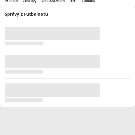
Prehľad
Zostavy
Videozáznam
H2H
Tabuľka
Správy z Futbalnetu