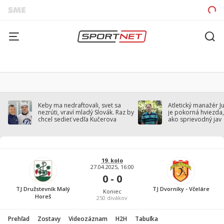
Keby ma nedraftovali, svet sa
Atletický manažér J
nezrúti, vraví mladý Slovák. Raz by
je pokorná hviezda,
chcel sedieť vedľa Kučerova
ako sprievodný jav
19. kolo
27.04.2025, 16:00
0 - 0
TJ Družstevník Malý
TJ Dvorníky - Včeláre
Koniec
Horeš
250
divákov
Prehľad
Zostavy
Videozáznam
H2H
Tabuľka