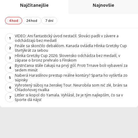
Najčítanejšie
Najnovšie
4 hod
24 hod
7 dní
VIDEO: Ani fantastický úvod nestačil. Slováci padli v závere a
1
odchádzajú bez medailí
Finále sa skončilo debaklom. Kanada ovládla Hlinka Gretzky Cup
2
štvrtýkrát za sebou
Hlinka Gretzky Cup 2026: Slovensko odchádza bez medailí, v
3
zápase o bronz prehralo s Fínskom
Bystričania stále čakajú na prvý gól. Proti Trnave boli vybavení za
4
sedem minút
Naberá Haraslínov prestup reálne kontúry? Sparta ho vyškrtla zo
5
súpisky
Vyhrotený súboj na ženskej Tour. Neurobila som nič zlé, bráni sa
6
Chladoňovej rivalka
Littler si kopol do Yamala. Vyhlásil, že je tým najlepším, čo sa v
7
športe dá nájsť