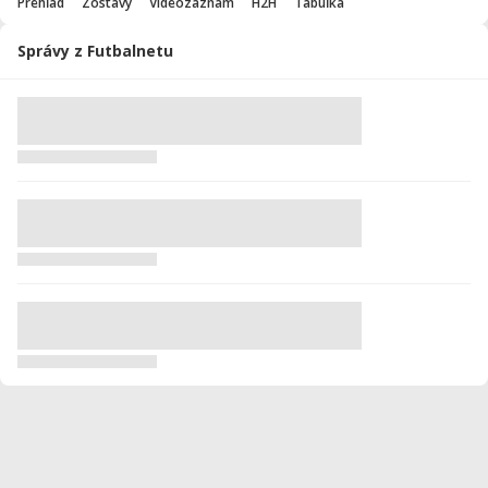
Prehľad
Zostavy
Videozáznam
H2H
Tabuľka
Správy z Futbalnetu