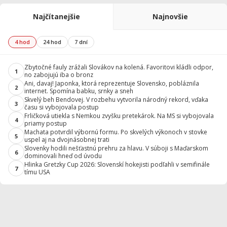
Najčítanejšie
Najnovšie
4 hod
24 hod
7 dní
Zbytočné fauly zrážali Slovákov na kolená. Favoritovi kládli odpor,
1
no zabojujú iba o bronz
Ani, davaj! Japonka, ktorá reprezentuje Slovensko, pobláznila
2
internet. Spomína babku, srnky a sneh
Skvelý beh Bendovej. V rozbehu vytvorila národný rekord, vďaka
3
času si vybojovala postup
Frličková utiekla s Nemkou zvyšku pretekárok. Na MS si vybojovala
4
priamy postup
Machata potvrdil výbornú formu. Po skvelých výkonoch v stovke
5
uspel aj na dvojnásobnej trati
Slovenky hodili nešťastnú prehru za hlavu. V súboji s Maďarskom
6
dominovali hneď od úvodu
Hlinka Gretzky Cup 2026: Slovenskí hokejisti podľahli v semifinále
7
tímu USA