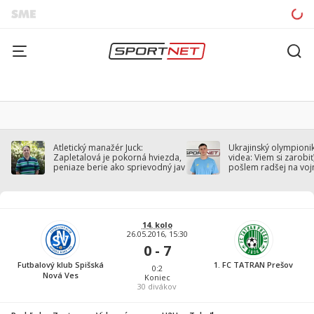
Atletický manažér Juck:
Ukrajinský olympionik
Zapletalová je pokorná hviezda,
videa: Viem si zarobiť,
peniaze berie ako sprievodný jav
pošlem radšej na voj
14. kolo
26.05.2016, 15:30
0 - 7
Futbalový klub Spišská
1. FC TATRAN Prešov
0:2
Nová Ves
Koniec
30
divákov