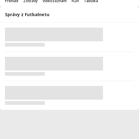
Prehľad
Zostavy
Videozáznam
H2H
Tabuľka
Správy z Futbalnetu