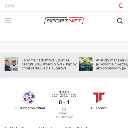
Keby ma nedraftovali, svet sa
Atletický manažér J
nezrúti, vraví mladý Slovák. Raz by
je pokorná hviezda,
chcel sedieť vedľa Kučerova
ako sprievodný jav
4. kolo
05.04.2026, 15:30
0 - 1
KFC Komárno futbal
AS Trenčín
0:0
Koniec
356
divákov