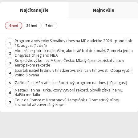
Najčítanejšie
Najnovšie
4 hod
24 hod
7 dní
Program a výsledky Slovákov dnes na ME v atletike 2026 - pondelok
1
10. august (1. deň)
Ako tréner patril k najlepším, ako hráč bol dokonalý. Zomrela jedna
2
z najväčších legiend NBA
Rozprávkový koniec MS pre Česko. Mladý šprintér získal zlato v
3
európskom rekorde
Spartak našiel hrdinu v tínedžerovi, Skalica v tímovosti. Obaja využili
4
voľno Slovana
Začínajú sa ME v atletike. Športový program na dnes (10. august)
5
Nestačil len na Turka, ktorý vytvoril rekord. Slovák získal na ME
6
ďalšiu medailu
Tour de France má staronovú šampiónku. Dramatický súboj
7
rozhodol až záverečný kopec