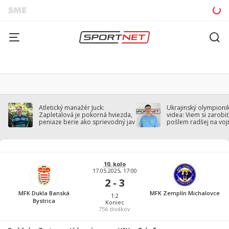
Atletický manažér Juck:
Ukrajinský olympionik
Zapletalová je pokorná hviezda,
videa: Viem si zarobiť,
peniaze berie ako sprievodný jav
pošlem radšej na voj
10. kolo
17.05.2025, 17:00
2 - 3
MFK Dukla Banská
MFK Zemplín Michalovce
1:2
Bystrica
Koniec
756
divákov