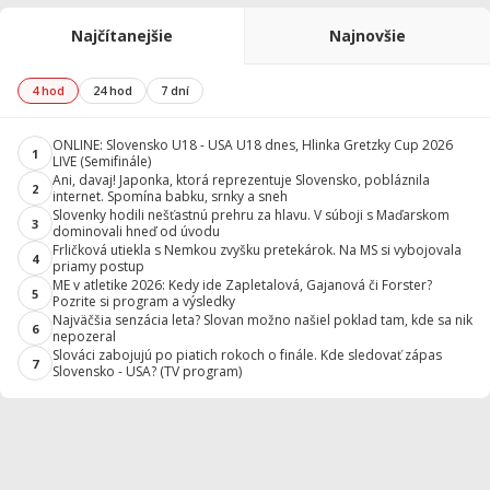
Najčítanejšie
Najnovšie
4 hod
24 hod
7 dní
ONLINE: Slovensko U18 - USA U18 dnes, Hlinka Gretzky Cup 2026
1
LIVE (Semifinále)
Ani, davaj! Japonka, ktorá reprezentuje Slovensko, pobláznila
2
internet. Spomína babku, srnky a sneh
Slovenky hodili nešťastnú prehru za hlavu. V súboji s Maďarskom
3
dominovali hneď od úvodu
Frličková utiekla s Nemkou zvyšku pretekárok. Na MS si vybojovala
4
priamy postup
ME v atletike 2026: Kedy ide Zapletalová, Gajanová či Forster?
5
Pozrite si program a výsledky
Najväčšia senzácia leta? Slovan možno našiel poklad tam, kde sa nik
6
nepozeral
Slováci zabojujú po piatich rokoch o finále. Kde sledovať zápas
7
Slovensko - USA? (TV program)