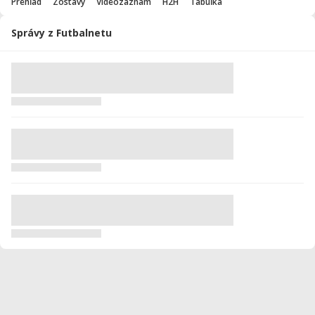
Prehľad
Zostavy
Videozáznam
H2H
Tabuľka
Správy z Futbalnetu