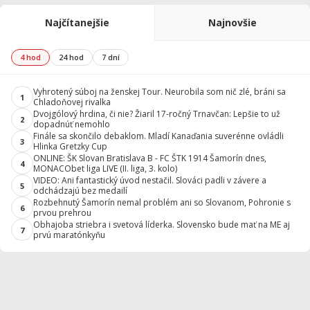
Najčítanejšie
Najnovšie
4 hod
24 hod
7 dní
Vyhrotený súboj na ženskej Tour. Neurobila som nič zlé, bráni sa
1
Chladoňovej rivalka
Dvojgólový hrdina, či nie? Žiaril 17-ročný Trnavčan: Lepšie to už
2
dopadnúť nemohlo
Finále sa skončilo debaklom. Mladí Kanaďania suverénne ovládli
3
Hlinka Gretzky Cup
ONLINE: ŠK Slovan Bratislava B - FC ŠTK 1914 Šamorín dnes,
4
MONACObet liga LIVE (II. liga, 3. kolo)
VIDEO: Ani fantastický úvod nestačil. Slováci padli v závere a
5
odchádzajú bez medailí
Rozbehnutý Šamorín nemal problém ani so Slovanom, Pohronie s
6
prvou prehrou
Obhajoba striebra i svetová líderka. Slovensko bude mať na ME aj
7
prvú maratónkyňu