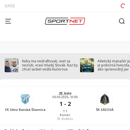
Keby ma nedraftovali, svet sa
Atletický manažér J
nezrúti, vraví mladý Slovák. Raz by
je pokorná hviezda,
chcel sedieť vedľa Kučerova
ako sprievodný jav
25. kolo
06.06.2026, 10:00
1 - 2
FK Sitno Banská Štiavnica
ŠK SÁSOVÁ
1:1
Koniec
30
divákov