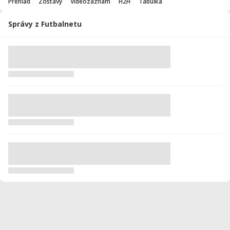
Prehľad
Zostavy
Videozáznam
H2H
Tabuľka
Správy z Futbalnetu