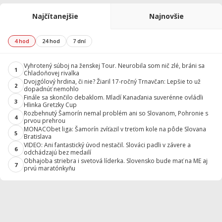
Najčítanejšie
Najnovšie
4 hod
24 hod
7 dní
Vyhrotený súboj na ženskej Tour. Neurobila som nič zlé, bráni sa
1
Chladoňovej rivalka
Dvojgólový hrdina, či nie? Žiaril 17-ročný Trnavčan: Lepšie to už
2
dopadnúť nemohlo
Finále sa skončilo debaklom. Mladí Kanaďania suverénne ovládli
3
Hlinka Gretzky Cup
Rozbehnutý Šamorín nemal problém ani so Slovanom, Pohronie s
4
prvou prehrou
MONACObet liga: Šamorín zvíťazil v treťom kole na pôde Slovana
5
Bratislava
VIDEO: Ani fantastický úvod nestačil. Slováci padli v závere a
6
odchádzajú bez medailí
Obhajoba striebra i svetová líderka. Slovensko bude mať na ME aj
7
prvú maratónkyňu