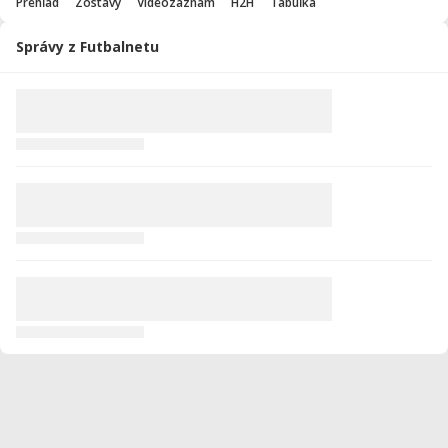
Prehľad
Zostavy
Videozáznam
H2H
Tabuľka
Správy z Futbalnetu