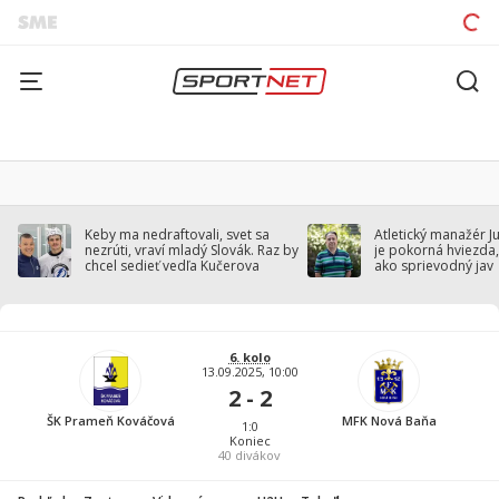
Keby ma nedraftovali, svet sa
Atletický manažér J
nezrúti, vraví mladý Slovák. Raz by
je pokorná hviezda,
chcel sedieť vedľa Kučerova
ako sprievodný jav
6. kolo
13.09.2025, 10:00
2 - 2
ŠK Prameň Kováčová
MFK Nová Baňa
1:0
Koniec
40
divákov