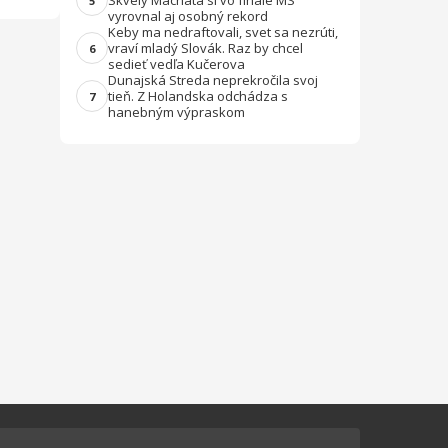
Skvelý Machata si vo finále MS
5
vyrovnal aj osobný rekord
Keby ma nedraftovali, svet sa nezrúti,
vraví mladý Slovák. Raz by chcel
6
sedieť vedľa Kučerova
Dunajská Streda neprekročila svoj
tieň. Z Holandska odchádza s
7
hanebným výpraskom