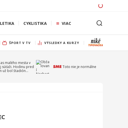
LETIKA
CYKLISTIKA
VIAC
ŠPORT V TV
VÝSLEDKY A KURZY
pas malého mesta v
j súťaži. Hodinu pred
Toto nie je normálne
 už bol štadión
ý
EC