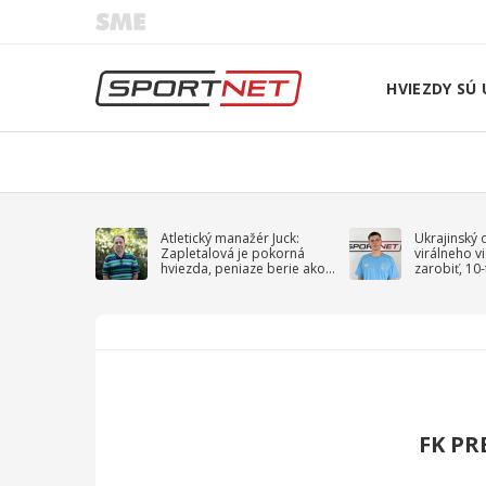
HVIEZDY SÚ 
Atletický manažér Juck:
Ukrajinský 
Zapletalová je pokorná
virálneho v
hviezda, peniaze berie ako
zarobiť, 10
sprievodný jav
na vojnu
FK PR