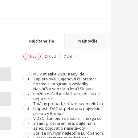
Najčítanejšie
Najnovšie
4 hod
24 hod
7 dní
ME v atletike 2026: Kedy ide
Zapletalová, Gajanová či Forster?
1
Pozrite si program a výsledky
Najväčšia senzácia leta? Slovan
možno našiel poklad tam, kde sa nik
2
nepozeral
Totálny prepad, reťaz neuveriteľných
hlúpostí. DAC utrpel druhú najvyššiu
3
prehru v Európe
VIDEO: Šampión s nádormi mozgu so
slzami prosí premiéra: Dajte nám
4
šancu bojovať o naše životy
Stal sa druhým najlepším Európanom.