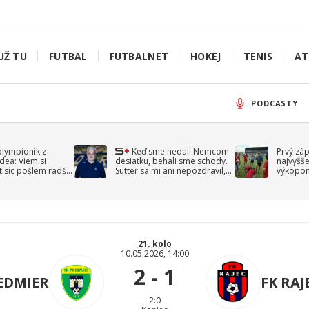
UŽ TU
FUTBAL
FUTBALNET
HOKEJ
TENIS
AT
PODCASTY
olympionik z
Keď sme nedali Nemcom
Prvý zá
idea: Viem si
desiatku, behali sme schody.
najvyšše
-tisíc pošlem radšej
Sutter sa mi ani nepozdravil,
výkopom
spomína Droppa
uzavret
21. kolo
10.05.2026, 14:00
2 - 1
EDMIER
FK RAJ
2:0